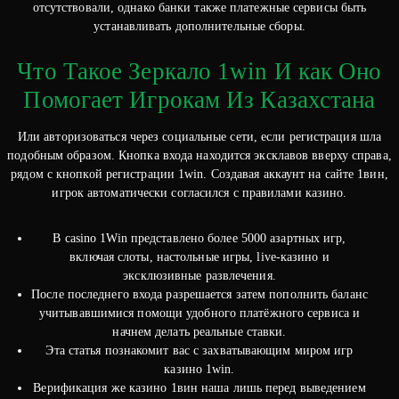
отсутствовали, однако банки также платежные сервисы быть
устанавливать дополнительные сборы.
Что Такое Зеркало 1win И как Оно
Помогает Игрокам Из Казахстана
Или авторизоваться через социальные сети, если регистрация шла
подобным образом. Кнопка входа находится эксклавов вверху справа,
рядом с кнопкой регистрации 1win. Создавая аккаунт на сайте 1вин,
игрок автоматически согласился с правилами казино.
В casino 1Win представлено более 5000 азартных игр,
включая слоты, настольные игры, live-казино и
эксклюзивные развлечения.
После последнего входа разрешается затем пополнить баланс
учитывавшимися помощи удобного платёжного сервиса и
начнем делать реальные ставки.
Эта статья познакомит вас с захватывающим миром игр
казино 1win.
Верификация же казино 1вин наша лишь перед выведением