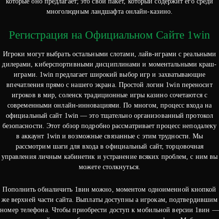
которые оно предлагает; это свой пакет, который содержит его среди
многолюдным ландшафта онлайн-казино.
Регистрация на Официальном Сайте 1win
Игроки могут выбрать остальными слотами, лайв-играми с реальными
дилерами, киберспортивными дисциплинами и моментальными краш-
играми. 1win предлагает широкий выбор игр и захватывающие
впечатления прямо с нашего экрана. Простой логин 1win переносит
игроков в мир, соленск традиционные игры казино сочетаются с
современными онлайн-инновациями. По многом, процесс входа на
официальный сайт 1win — это тщательно организованный протокол
безопасности. Этот обзор подробно рассматривает процесс неподалеку
в аккаунт 1win и возможные связанные с этим трудности. Мы
рассмотрим шаги для входа в официальный сайт, торцовочная
управления личным кабинетик и устранение всяких проблем, с ним вы
можете столкнуться.
Пополнить обналичить 1вин можно, моментом одноименной кнопкой
же верхней части сайта. Выплаты доступны а игрокам, подтвердившим
номер телефона. Чтобы приобрести доступ к мобильной версии 1вин —