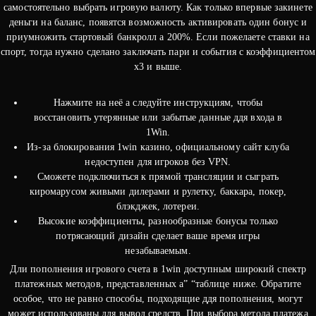
самостоятельно выбрать игровую валюту. Как только впервые закинете
деньги на баланс, появятся возможность активировать один бонус и
приумножить стартовый банкролл а 200%. Если пожелаете ставки на
спорт, тогда нужно сделано заключать пари и события с коэффициентом
х3 и выше.
Нажмите на неё а следуйте инструкциям, чтобы
восстановить утерянные или забытые данные ддя входа в
1Win.
Из-за блокирования 1win казино, официальному сайт клуба
недоступен для игроков без VPN.
Сможете подключиться к прямой трансляции и сыграть
киромарусом живыми дилерами и рулетку, баккара, покер,
блэкджек, лотереи.
Высокие коэффициенты, разнообразные бонусы только
потрясающий дизайн сделает ваше время игры
незабываемым.
Дли пополнения игрового счета в 1win доступным широкий спектр
платежных методов, представленных а” “таблице ниже. Обратите
особое, что не равно способы, подходящие ддя пополнения, могут
может использованы для вывод средств. При выбора метода платежа