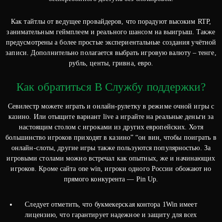
Как тайтлы от ведущее провайдеров, что порадуют высоким RTP,
занимательным геймплеем и реального шансом на выигрыш. Также
предусмотрены а более простые экспериентальные создания учётной
записи. Дополнительно полагается выбрать игровую валюту – тенге,
рубль, центы, гривна, евро.
Как обратиться В Службу поддержки?
Севилестр можете играть и онлайн-рулетку в режиме очной игры с
казино. Или отыщите вариант live а играйте на реальные деньги за
настоящим столом с игроками из других европейских. Хотя
большинство игроков приходят в казино” “он вин, чтобы поиграть в
онлайн-слоты, другие игры также пользуются популярностью. За
игровыми столами можно встречал как опытных, же и начинающих
игроков. Кроме сайта one win, игроки одного России обожают но
прямого конкурента — Pin Up.
Следует отметить, что букмекерская контора 1Win имеет
лицензию, что гарантирует надежное и защиту для всех