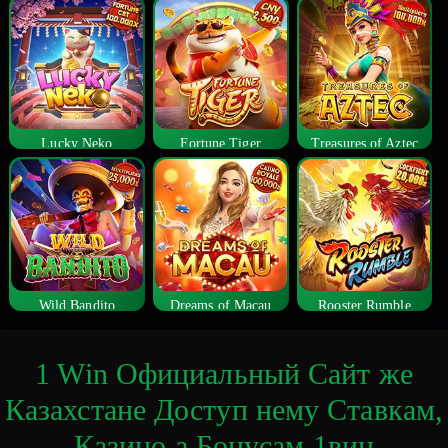
Lucky Neko
Fortune Tiger
Treasures of Aztec
Wild Bandito
Dreams of Macau
Rooster Rumble
1 Win Официальный Сайт же
Казахстане Доступ нему Ставкам,
Казино а Бонусам 1вин