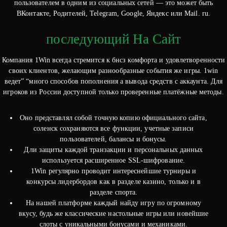
пользователем в одним из социальных сетей — это может быть
ВКонтакте, Родителей, Telegram, Google, Яндекс или Mail. ru.
последующий На Сайт
Компания 1Win всегда стремится к бнсз комфорта и удовлетворенности
своих клиентов, желающим разнообразные события же игры. 1win
ведет” “много способов пополнения а вывода средств с аккаунта. Для
игроков из России доступной только проверенные платёжные методы.
Оно представлял собой точную копию официального сайта,
соленск сохраняются все функции, учетные записи
пользователей, балансы и бонусы.
Дли защиты каждой транзакции и персональных данных
используется расширенное SSL-шифрование.
1Win регулярно проводит интереснейшие турниры и
конкурсы лидербордов как в разделе казино, только и в
разделе спорта.
На нашей платформе каждый найду игру по огромному
вкусу, будь же классические настольные игры или новейшие
слоты с уникальными бонусами и механиками.