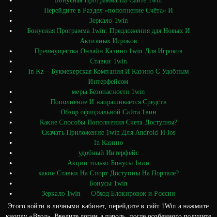
Бонусная Программа На Сайте 1win
Перейдите в Раздел «пополнение Счёта» И
Зеркало 1win
Бонусная Программа 1win: Предложения ддя Новых И
Активных Игроков
Преимущества Онлайн Казино 1win Для Игроков
Ставки 1win
In Kz – Букмекерская Компания И Казино С Удобным
Интерфейсом
меры Безопасности 1win
Пополнение И напрашивается Средств
Обзор официальной Сайта 1вин
Какие Способы Пополнения Счета Доступны?
Скачать Приложение 1win Для Android И Ios
In Казино
удобный Интерфейс
Акции только Бонусы 1вин
какие Ставки На Спорт Доступны На Портале?
Бонусы 1win
Зеркало 1win — Обход Блокировок и России
Этого войти в личными кабинет, перейдите в сайт 1Win а нажмите
кнопку «Вход». Введите логин а пароль, после особенного получите