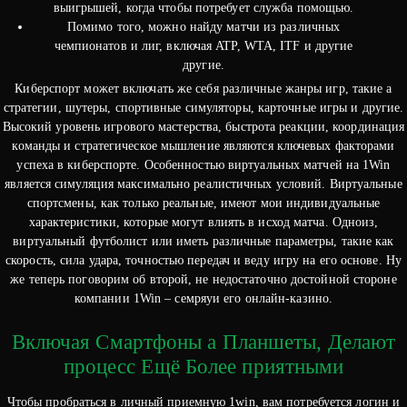
выигрышей, когда чтобы потребует служба помощью.
Помимо того, можно найду матчи из различных
чемпионатов и лиг, включая ATP, WTA, ITF и другие
другие.
Киберспорт может включать же себя различные жанры игр, такие а
стратегии, шутеры, спортивные симуляторы, карточные игры и другие.
Высокий уровень игрового мастерства, быстрота реакции, координация
команды и стратегическое мышление являются ключевых факторами
успеха в киберспорте. Особенностью виртуальных матчей на 1Win
является симуляция максимально реалистичных условий. Виртуальные
спортсмены, как только реальные, имеют мои индивидуальные
характеристики, которые могут влиять в исход матча. Одноиз,
виртуальный футболист или иметь различные параметры, такие как
скорость, сила удара, точностью передач и веду игру на его основе. Ну
же теперь поговорим об второй, не недостаточно достойной стороне
компании 1Win – семряуи его онлайн-казино.
Включая Смартфоны а Планшеты, Делают
процесс Ещё Более приятными
Чтобы пробраться в личный приемную 1win, вам потребуется логин и