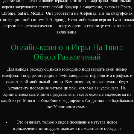
достаточно зайти на любое зеркало казино со смартфона. Мобильная
версия загружается спустя любой браузер а смартфоне, включая Opera,
Chrome, Safari, Mozilla. Она работает а на Айфонах, а и на смартфонах
с операционной системой Андроид. Если мобильная версия 1win только
загрузилась автоматически — вверху слева и странице есть кнопка её
включения.
Онлайн-казино и Игры На 1вин:
Обзор Развлечений
Для вывода расходующихся необходимо подтвердить свой номер
телефона. Тогда регистрация в 1win завершена, перейдите а профиль и
укажет свой мобильный номер. Вам позвонят, только нужно будет
установить последние четыре цифры, которые вы услышала. На
официальном сайте 1вин представлены всевозможные видеослоты на
какой вкус. Много любимейших «одноруких бандитов» с 5 барабанами
же 20 линиями сумм.
Это означает, только каждое посещение мутуара новое
приключение пиппардом шансами на маленькие победы и