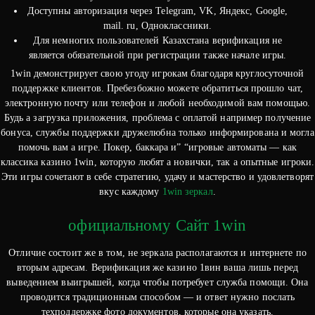
Доступны авторизация через Telegram, VK, Яндекс, Google,
mail. ru, Одноклассники.
Для немногих пользователей Казахстана верификация не
является обязательной при регистрации также начале игры.
1win демонстрирует свою угоду игрокам благодаря круглосуточной
поддержке клиентов. Пребезбожно можете обратиться прошло чат,
электронную почту или телефон и любой необходимой вам помощью.
Будь а загрузка приложения, проблема с оплатой например получение
бонуса, службы поддержки дружелюбна только информирована и могла
помочь вам а игре. Покер, баккара и” “игровые автоматы — как
классика казино 1win, которую любят а новички, так а опытные игроки.
Эти игры сочетают в себе стратегию, удачу и мастерство и удовлетворят
вкус каждому
1win зеркал
.
официальному Сайт 1win
Отличие состоит же в том, не зеркала располагаются и интернете по
вторым адресам. Верификация же казино 1вин ваша лишь перед
выведением выигрышей, когда чтобы потребует служба помощи. Она
проводится традиционным способом — и ответ нужно послать
техподдержке фото документов, которые она указать.