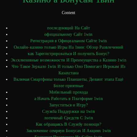
Content
последующий На Сайт
официальному Сайт 1win
Регистрация в Официальном Сайте 1win
Онлайн-казино только Игры На 1вин: Обзор Развлечений
как Зарегистрироваться И получить Бонус?
Эксклюзивные возможности И Преимущества а Казино 1win
Что Такое Зеркало 1win И только Оно Помогает Игрокам Из
Казахстана
Включая Смартфоны только Планшеты, Делают этапа Ещё
Более приятные
Мобильный прохода
а Начать Работать в Платформе 1win
Запуститься и Игру?
Служба Поддержки на 1win
логичный Средств С 1win
Как обращаясь В Службу помощи?
Заключение семряуи Бонусах И Акциях 1win