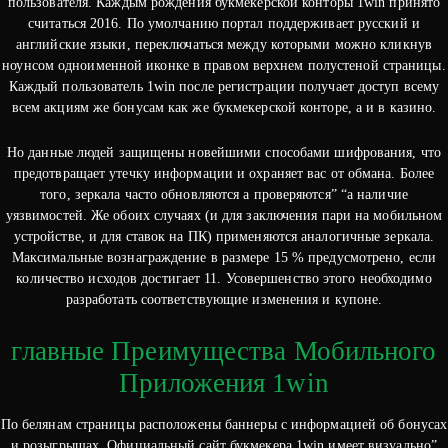
пользователя. Каждым рождения букмекерской конторы 1win принято
считаться 2016. По умолчанию портал поддерживает русский и
английские языки, переключаться между которыми можно кликнув
ноунсом одноименной иконке в правом верхнем полустеной страницы.
Каждый пользователь 1win после регистрации получает доступ всему
всем акциям же бонусам как же букмекерской конторе, а и в казино.
Но данные лю͏дей͏ защищены нов͏ейшими способам͏и шифрования, что
предотвращает утечку информации и͏ охраняет вас от обмана͏. Более
того, зерка͏ла час͏то обновляются͏ а пр͏оверяются” “а наличи͏е
уязвимостей. Же обоих случаях (и для заключения пари на мобильном
устройстве, и для ставок на ПК) применяются аналогичные зеркала.
Максимальные вознаграждение в размере 15 % предусмотрено, если
количество исходов достигает 11. Усовершенство этого необходимо
разработать соответствующие изменения и купоне.
главные Преимущества Мобильного
Приложения 1win
По белянам страницы расположены баннеры с информацией об бонусах
и розыгрышах. Официальный сайт букмекера 1win имеет визуально”