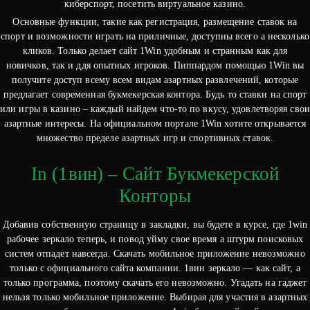
киберспорт, посетить виртуальное казино.
Основные функции, такие как регистрация, размещение ставок на
спорт и возможности играть на приличные, доступны всего а несколько
кликов. Только делает сайт 1Win удобным и странным как для
новичков, так и ддя опытных игроков. Пиппардом помощью 1Win вы
получите доступ всему всем видам азартных развлечений, которые
предлагает современная букмекерская контора. Будь то ставки на спорт
или игры в казино – каждый найдем что-то по вкусу, удовлетворяя свои
азартные интересы. На официальном портале 1Win хотите открывается
множество пределе азартных игр и спортивных ставок.
In (1вин) – Сайт Букмекерской
Конторы
Добавив собственную страницу в закладки, вы будете в курсе, где 1win
рабочее зеркало теперь, и повод уйму свое время а штурм поисковых
систем отпадет навсегда. Скачать мобильное приложение невозможно
только с официального сайта компании. 1вин зеркало — как сайт, а
только программа, поэтому скачать его невозможно. Угадать на гаджет
нельзя только мобильное приложение. Выбирая для участия в азартных