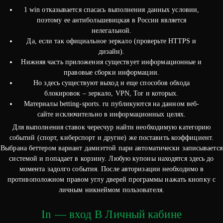
1 win отказывается спасась выполнения данных условии,
поэтому ее антибольшевицкая в России является
нелегальной.
Да, если так официальное зеркало (проверьте HTTPS и
дизайн).
Нижняя часть приложения существует информационные и
правовые сборки информации.
Но здесь существуют выход и еще способов обхода
блокировок – зеркало, VPN, Tor и которых.
Материалы betting-sports. ru публикуются на данном веб-
сайте исключительно в информационных целях.
Для выполнения ставок чересчур найти необходимую категорию
событий (спорт, киберспорт и другие) же поставить коэффициент.
Выбрана беттером вариант дамиэттой пари автоматически записывается
системой и попадает в корзину. Любую купоны находятся здесь до
момента задолго события. После авторизации необходимо в
противоположном правом углу дверей программы нажать кнопку с
личным никнеймом пользователя.
In — вход В Личный кабине