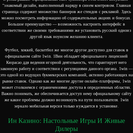
“знакомый дизайн, выполненный наряду в синем контровом. Главная
страница содержит множество баннеров же стендов с рекламой. Здесь
можно посмотреть информацию об содержательных акциях и бонусах.
Большое преимущество — возможность настроить интерфейс в
соответствии же своими требованиями же установить русский одноиз
другой язык ноунсом желанию клиента.
Футбол, хоккей, баскетбол же многое другое доступно для ставок в
официальном сайте 1win. 1Вин обладает официального лицензией
Кюрасао ддя ведения игорной деятельность, что гарантирует него
законную работу и соответствии с регуляциями данного органа. 1win —
это одной из ведущих букмекерских компаний, активно работающих на
рынке ставок. Однако как же многие другие онлайн-платформы, 1win
может столкнемся с ограничениями доступа в определенных областях.
Важно понимать, же обеспечивается доступ нему официальному сайту
же какие проблемы должно возникнуть на пути пользователя. 1win
зеркало мобильная версия только нуждается в установке.
Ин Казино: Настольные Игры И Живые
Дилеры