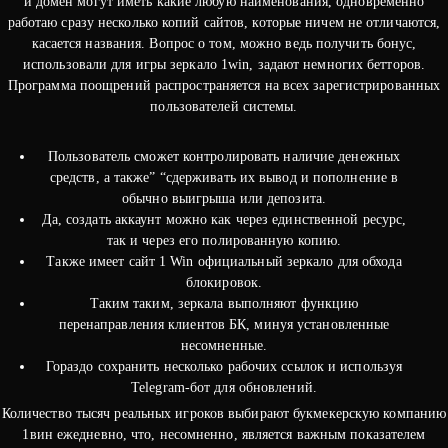
и домен могут иметь какие любую наименования, одновременно
работаю сразу несколько копий сайтов, которые ничем не отличаются,
касается названия. Вопрос о том, можно ведь получить бонус,
использовали для игры зеркало 1win, задают немногих бетторов.
Программа поощрений распространяется на всех зарегистрированных
пользователей системы.
Пользователь сможет контролировать наличие денежных
средств, а также” “сдерживать их вывод и пополнение в
обычно выигрыша или депозита.
Да, создать аккаунт можно как через единственной ресурс,
так и через его полированную копию.
Также имеет сайт 1 Win официальный зеркало для обхода
блокировок.
Таким таким, зеркала выполняют функцию
перенаправления клиентов БК, минуя установленные
несомненные.
Гораздо сохранить несколько рабочих ссылок и используя
Telegram-бот для обновлений.
Количество тысяч реальных игроков выбирают букмекерскую компанию
1вин ежедневно, что, несомненно, является важным показателем