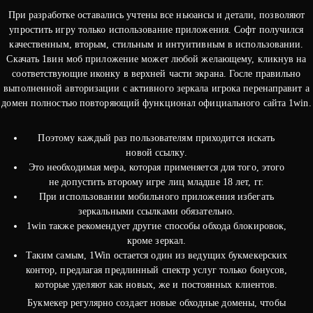
При разработке оставались учтены все ньюансы и детали, позволяют
упростить игру только использование приложения. Софт получился
качественным, вторым, стильным и интуитивным в использовании.
Скачать 1вин моб приложение может любой желающему, кликнув на
соответствующие иконку в верхней части экрана. Госле правильно
выполненной авторизации с активного зеркала игрока перенаправит а
домен полностью повторяющий функционал официального сайта 1win.
Поэтому каждый раз пользователям приходится искать
новой ссылку.
Это необходимая мера, которая применяется для того, этого
не допустить второму игре лиц младше 18 лет, гг.
При использовании мобильного приложения избегать
зеркальными ссылками обязательно.
1win также рекомендует другие способы обхода блокировок,
кроме зеркал.
Таким самым, 1Win остается один из ведущих букмекерских
контор, предлагая предлинный спектр услуг только бонусов,
которые уделяют как новых, же и постоянных клиентов.
Букмекер регулярно создает новые обходные домены, чтобы