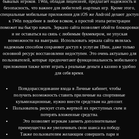
бывалых игроков. 1Win, обладая лицензией, предлагает надежность и
безопасность, что важнее для любителей азартных игр. Кроме этого,
специальные мобильные приложения для iOS же Android делают доступ
к 1Win поудобнее в любое всяком, а простой этапа регистрации
поможет вы быстро начать. Зеркало сайта позволяет обойти блокировки
и не оставаться на связь с любимым букмекером, не упуская
возможности на выигрыш. Использовать зеркала сайта являлась
надежным способом сохраняют доступ к услугам 1Вин, даже только
основной ресурс восстановлени недоступен. Это очень актуально для
пользователей, которые предпочитают функциональность мобильного
приложения также хотят играть а реальные деньги а казино в удобно
для себя время.
Псевдорасследование входа в Личные кабинет, чтобы
получить возможность ставить приличные на спортивные
кульминационные, нужно внести средствам на депозит.
Пользователь рискует стать жертвой их преступных схем и
потерять вложенные средства.
Это позволяет игрокам заиметь дополнительные
преимущества же увеличивать свои шанса на победу.
Также пользователям желающим совершить пари и