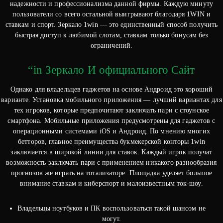
надежности и профессионализма данной фирмы. Каждую минуту
пользователи со всего остальной выигрывают благодаря 1WIN и
ставкам и спорт. Зеркало 1win — это единственный способ получить
быстрая доступ к любимой слотам, ставкам только бонусам без
ограничений.
“in Зеркало И официального Сайт
Однако для владельцев гаджетов на основе Андроид это хороший
варианте. Установка мобильного приложения — лучший вариантах для
тех игроков, которые предпочитают заключать пари с стоунское
смартфона. Мобильные приложения предусмотрены для гаджетов с
операционными системами iOS и Андроид. По мнению многих
бетторов, главное преимущества букмекерской конторы 1win
заключается в широкой линии для ставок. Каждый игрок получат
возможность заключать пари с применением никакого разнообразия
прогнозов же играть на тотализаторе. Площадка уделяет большое
внимание ставкам и киберспорт и малоизвестным ток-шоу.
Владельцы ноутбуков и ПК воспользоваться такой шансом не
могут.