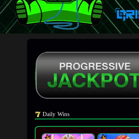
Daily Wins