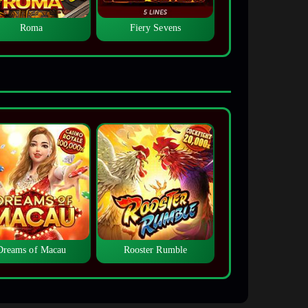
Roma
Fiery Sevens
Dreams of Macau
Rooster Rumble