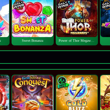
s
Sweet Bonanza
Power of Thor Megaways