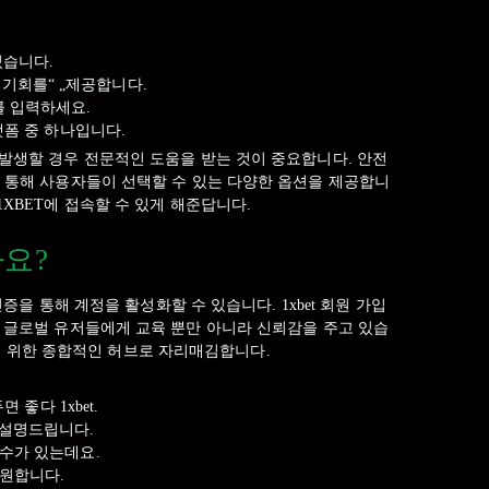
있습니다.
 기회를“ „제공합니다.
를 입력하세요.
랫폼 중 하나입니다.
 발생할 경우 전문적인 도움을 받는 것이 중요합니다. 안전
을 통해 사용자들이 선택할 수 있는 다양한 옵션을 제공합니
1XBET에 접속할 수 있게 해준답니다.
요?
 인증을 통해 계정을 활성화할 수 있습니다. 1xbet 회원 가입
은 글로벌 유저들에게 교육 뿐만 아니라 신뢰감을 주고 있습
을 위한 종합적인 허브로 자리매김합니다.
좋다 1xbet.
 설명드립니다.
수가 있는데요.
지원합니다.