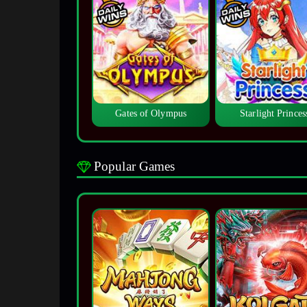
Gates of Olympus
Starlight Princes
Popular Games