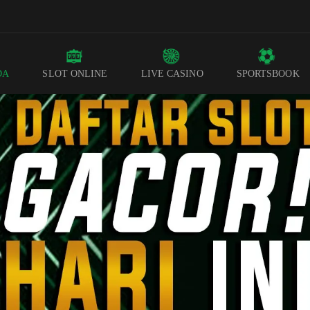
DA
SLOT ONLINE
LIVE CASINO
SPORTSBOOK