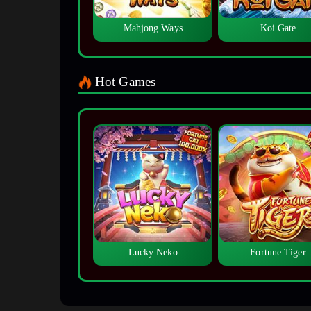
Mahjong Ways
Koi Gate
Hot Games
Lucky Neko
Fortune Tiger