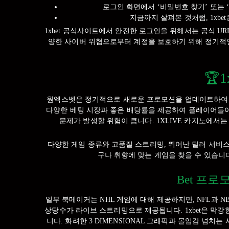
로그인 화면에서 ‘비밀번호 찾기’ 또는 
지금까지 살펴본 것처럼, 1xb
1xbet 공식사이트에서 안전한 로그인을 위해서는 공식 UR
양한 사이버 위협으로부터 계정을 보호하기 위해 정기적인
🏆
원엑스벳은 정기적으로 새로운 프로모션을 업데이트하여 사용
다양한 베팅 시장과 좋은 배당률을 제공하여 플레이어들이 다
문제가 발생할 위험이 큽니다. 1XLIVE 카지노에서
다양한 게임 종류와 고품질 스트리밍, 뛰어난 딜러 서비스
구나 취향에 맞는 게임을 찾을 수 있습니
Bet 프
일부 북메이커는 NHL 게임에 대해 제공하지만, NFL과 N
상당수가 라이브 스트리밍으로 제공됩니다. 1xbet은 막
니다. 화려한 3 DIMENSIONAL 그래픽과 몰입감 넘치