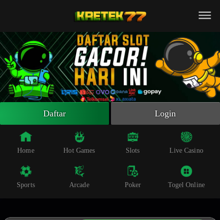
Beranda
Slot Online
Live Casino
Sportsbook
Arcade
Togel Online
Daftar
Login
Poker
Whatsapp
Home
Hot Games
Slots
Live Casino
Telegram
Sports
Arcade
Poker
Togel Online
Livechat