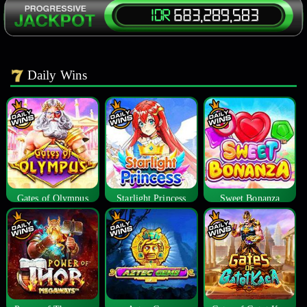
Daily Wins
Gates of Olympus
Starlight Princess
Sweet Bonanza