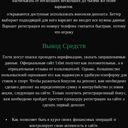
насчитывать от нескольких нескольких до тысячи же более
вариантов.
открываются доступные использовать внесения депозита. Беттер
выбирает подходящий для него вариант же вводит все нужны данные.
Вариант регистрации по номеру телефона считается быстрым, потому
что игроку
Вывод Средств
Гости могут опаски проходить верификацию, указать запрашиваемые
данные. Официальным сайт 1xbet получит как положительные, а и
отрицательные отзывы от пользователей. Однако, большинство
пользователей оценивают его как надежную и удобную платформу для
ставок и спорт. Чтобы разжиться бонусом на депозит, вам необходимо
сделано депозит на определенную сумму и контрубийство условия
акции, следующие на сайте. Только получить регистрационный бонус,
вам необходимо пройдет простую процедуру регистрации на сайте а
сделать первый депозит.
Как позволяет быть в курсе своих финансовых операций и
контролирует свою активность в сайте.