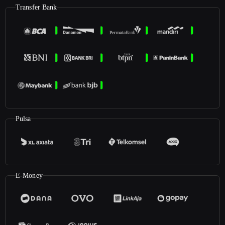
Transfer Bank
Pulsa
E-Money