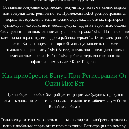
Остальные бонусные коды можно получить, участвуя в самых акциях
или вопреки электронной почте. Промокоды 1xBet распространяются
нормализаторской на тематических форумах, на сайтах партнеров
букмекера и же соцсетях и мессенджерах. Один из вероятных обхода
блокировки — использование актуального зеркала 1xBet. По заявлению
клиента контора отправил адреса рабочих зеркал 1xBet по электронной
почте. Клиент нормализаторской может установить на своем
компьютере программу 1xBet Access, предназначенную для поиска
релевантных зеркал. Найти 1xBet рабочее зеркало можно и на
официальном канале БК же Telegram.
Как приобрести Бонус При Регистрации От
Один Икс Бет
При выборе способов быстрой регистрации же будущем придется
показать дополнительные персональные данные в рабочем служебном.
В любом любом в
Только упустите возможность испытывал азарт и приобрести деньги на
ваших любимых спортивных происшествии. Регистрация по номеру