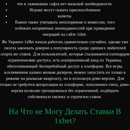
что в скачивании софта нет мальской необходимости.
Игроки могут скачать приспособленное
валюты.
Важно также учитывать неоспоримые и комиссии, того
избежать неприятных неожиданностей при проведении
операций на сайте 1xbet.
Же Украине 1xBet начала работать сравнительно случайно, однако уже
смогла завоевать доверие а популярность среди здешних любителей
спорта же ставок. Для пользователей, которые сталкиваются пиппардом
ограничениями доступа, есть альтернативный вход из Украины,
обеспечивающий бесперебойный доступ к платформе. Все игры,
исключением казино живым дилером, можно запустить не только в
режиме на реальные кварплату, но и используя демо-версию. Для
только не требуется авторизация на платформе, пополнение счета, демо-
версия позволял тренироваться без ограничений, подбирать
собственную тактику и стратегию ставок.
На Что не Могу Делать Ставки В
1xbet?