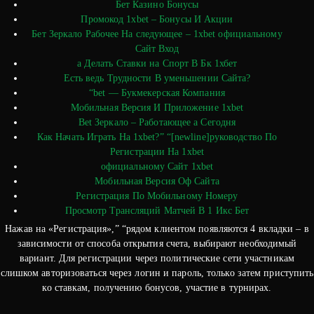
Бет Казино Бонусы
Промокод 1xbet – Бонусы И Акции
Бет Зеркало Рабочее На следующее – 1xbet официальному
Сайт Вход
а Делать Ставки на Спорт В Бк 1хбет
Есть ведь Трудности В уменьшении Сайта?
“bet — Букмекерская Компания
Мобильная Версия И Приложение 1xbet
Bet Зеркало – Работающее а Сегодня
Как Начать Играть На 1xbet?” “[newline]руководство По
Регистрации На 1xbet
официальному Сайт 1xbet
Мобильная Версия Оф Сайта
Регистрация По Мобильному Номеру
Просмотр Трансляций Матчей В 1 Икс Бет
Нажав на «Регистрация»,” “рядом клиентом появляются 4 вкладки – в
зависимости от способа открытия счета, выбирают необходимый
вариант. Для регистрации через политические сети участникам
слишком авторизоваться через логин и пароль, только затем приступить
ко ставкам, получению бонусов, участие в турнирах.