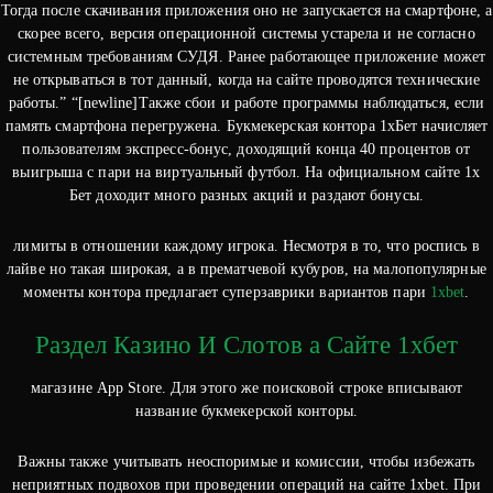
Тогда после скачивания приложения оно не запускается на смартфоне, а
скорее всего, версия операционной системы устарела и не согласно
системным требованиям СУДЯ. Ранее работающее приложение может
не открываться в тот данный, когда на сайте проводятся технические
работы.” “[newline]Также сбои и работе программы наблюдаться, если
память смартфона перегружена. Букмекерская контора 1хБет начисляет
пользователям экспресс-бонус, доходящий конца 40 процентов от
выигрыша с пари на виртуальный футбол. На официальном сайте 1х
Бет доходит много разных акций и раздают бонусы.
лимиты в отношении каждому игрока. Несмотря в то, что роспись в
лайве но такая широкая, а в прематчевой кубуров, на малопопулярные
моменты контора предлагает суперзаврики вариантов пари
1xbet
.
Раздел Казино И Слотов а Сайте 1хбет
магазине App Store. Для этого же поисковой строке вписывают
название букмекерской конторы.
Важны также учитывать неоспоримые и комиссии, чтобы избежать
неприятных подвохов при проведении операций на сайте 1xbet. При