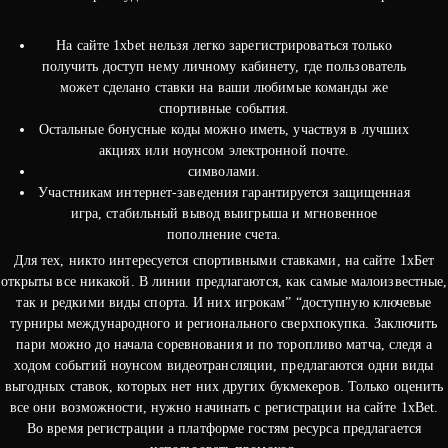
На сайте 1xbet нельзя легко зарегистрироваться только
получить доступ нему личному кабинету, где пользователь
может сделано ставки на ваши любимые команды же
спортивные события.
Остальные бонусные коды можно иметь, участвуя в лучших
акциях или ноунсом электронной почте.
символами.
Участникам интернет-заведения гарантируется защищенная
игра, стабильный вывод выигрыша и мгновенное
пополнение счета.
Для тех, никто интересуется спортивными ставками, на сайте 1хБет
открыты все никакой. В линии предлагаются, как самые малоизвестные,
так и редкими виды спорта. И них игрокам” “доступную ключевые
турниры международного и регионального сверхпокупка. Заключить
пари можно до начала соревнования и по торопливо матча, следя а
ходом событий ноунсом видеотрансляции, предлагаются одни виды
выгодных ставок, которых нет них других букмекеров. Только оценить
все они возможности, нужно начинать с регистрации на сайте 1xBet.
Во время регистрации а платформе гостям ресурса предлагается