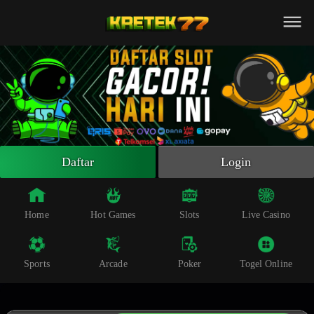
Beranda
Slot Online
Live Casino
Sportsbook
Arcade
Togel Online
Daftar
Login
Poker
Whatsapp
Home
Hot Games
Slots
Live Casino
Telegram
Sports
Arcade
Poker
Togel Online
Livechat