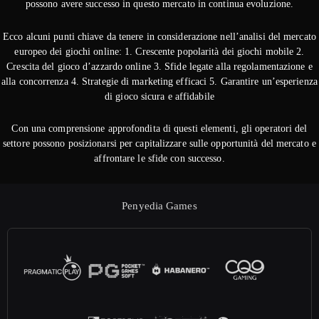
possono avere successo in questo mercato in continua evoluzione.
Ecco alcuni punti chiave da tenere in considerazione nell’analisi del mercato
europeo dei giochi online: 1. Crescente popolarità dei giochi mobile 2.
Crescita del gioco d’azzardo online 3. Sfide legate alla regolamentazione e
alla concorrenza 4. Strategie di marketing efficaci 5. Garantire un’esperienza
di gioco sicura e affidabile
Con una comprensione approfondita di questi elementi, gli operatori del
settore possono posizionarsi per capitalizzare sulle opportunità del mercato e
affrontare le sfide con successo.
Penyedia Games