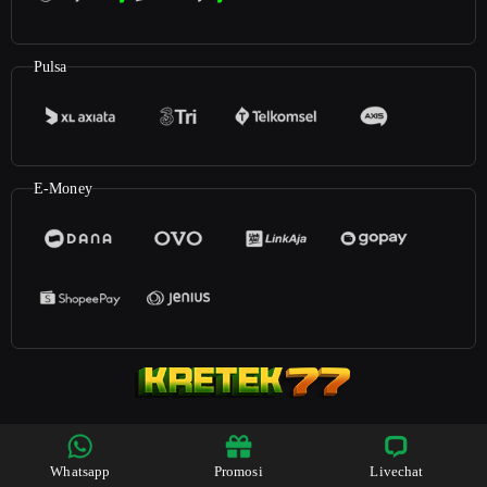
Pulsa
E-Money
©2023
Kretek77
. All rights reserved | 18+
Whatsapp
Promosi
Livechat