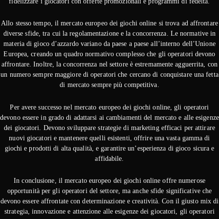
fidelizzare i giocatori con offerte promozionali e programmi di fedeltà.
Allo stesso tempo, il mercato europeo dei giochi online si trova ad affrontare
diverse sfide, tra cui la regolamentazione e la concorrenza. Le normative in
materia di gioco d’azzardo variano da paese a paese all’interno dell’Unione
Europea, creando un quadro normativo complesso che gli operatori devono
affrontare. Inoltre, la concorrenza nel settore è estremamente agguerrita, con
un numero sempre maggiore di operatori che cercano di conquistare una fetta
di mercato sempre più competitiva.
Per avere successo nel mercato europeo dei giochi online, gli operatori
devono essere in grado di adattarsi ai cambiamenti del mercato e alle esigenze
dei giocatori. Devono sviluppare strategie di marketing efficaci per attirare
nuovi giocatori e mantenere quelli esistenti, offrire una vasta gamma di
giochi e prodotti di alta qualità, e garantire un’esperienza di gioco sicura e
affidabile.
In conclusione, il mercato europeo dei giochi online offre numerose
opportunità per gli operatori del settore, ma anche sfide significative che
devono essere affrontate con determinazione e creatività. Con il giusto mix di
strategia, innovazione e attenzione alle esigenze dei giocatori, gli operatori