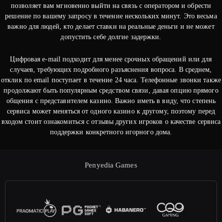
позволяет вам мгновенно выйти на связь с оператором и обрести
решение по вашему запросу в течение нескольких минут. Это весьма
важно для людей, кто делает ставки на реальные деньги и не может
допустить себе долгие задержки.
Цифровая e-mail подходит для менее срочных обращений или для
случаев, требующих подробного разъяснения вопроса. В среднем,
отклик по email поступает в течение 24 часа. Телефонные звонки также
продолжают быть популярным средством связи, давая опцию прямого
общения с представителем казино. Важно иметь в виду, что степень
сервиса может меняться от одного казино к другому, поэтому перед
входом стоит ознакомиться с отзывы других игроков о качестве сервиса
поддержки конкретного игорного дома.
Penyedia Games