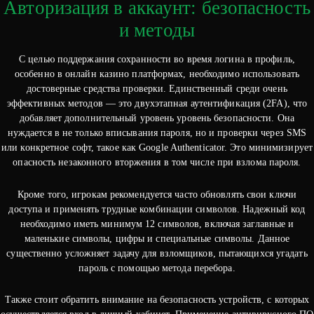
Авторизация в аккаунт: безопасность
и методы
С целью поддержания сохранности во время логина в профиль,
особенно в онлайн казино платформах, необходимо использовать
достоверные средства проверки. Единственный среди очень
эффективных методов — это двухэтапная аутентификация (2FA), что
добавляет дополнительный уровень уровень безопасности. Она
нуждается в не только вписывания пароля, но и проверки через SMS
или конкретное софт, такое как Google Authenticator. Это минимизирует
опасность незаконного вторжения в том числе при взлома пароля.
Кроме того, игрокам рекомендуется часто обновлять свои ключи
доступа и применять трудные комбинации символов. Надежный код
необходимо иметь минимум 12 символов, включая заглавные и
маленькие символы, цифры и специальные символы. Данное
существенно усложняет задачу для взломщиков, пытающихся угадать
пароль с помощью метода перебора.
Также стоит обратить внимание на безопасность устройств, с которых