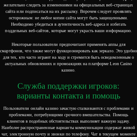
желательно следить за изменениями на официальных веб-страницах
сайта или подписаться на их рассылку. Впрочем следует проявлять
осторожным: не любое копии сайта могут быть защищенными.
Необходимо убедиться в аутентичность веб-адреса и избегать
поддельных веб-сайтов, которые могут украсть ваши информацию.
Некоторые пользователи предпочитают применять аппы для
смартфонов, что также могут функционировать как зеркало. Это удобно
для тех, кто часто играют на ходу и стремится быть осведомленным о
актуальных обновлениях и промоакциях на платформе Leon Casino
казино.
Служба поддержки игроков:
варианты контакта и помощь
Пользователи онлайн казино зачастую сталкиваются с проблемами и
проблемами, потребующими срочного вмешательства. Помощь
клиентов в подобных обстоятельствах выполняет важную задачу.
Наиболее распространенные варианты коммуникации содержат живой
чат, электронную почту и звонки по телефону. Чат в текущем моменте