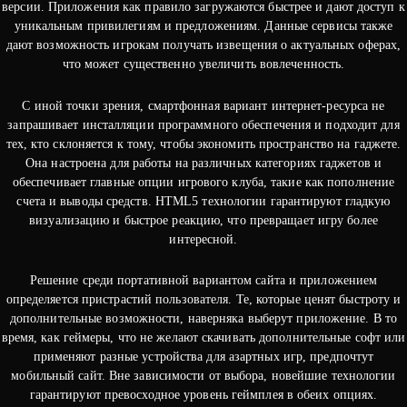
версии. Приложения как правило загружаются быстрее и дают доступ к
уникальным привилегиям и предложениям. Данные сервисы также
дают возможность игрокам получать извещения о актуальных оферах,
что может существенно увеличить вовлеченность.
С иной точки зрения, смартфонная вариант интернет-ресурса не
запрашивает инсталляции программного обеспечения и подходит для
тех, кто склоняется к тому, чтобы экономить пространство на гаджете.
Она настроена для работы на различных категориях гаджетов и
обеспечивает главные опции игрового клуба, такие как пополнение
счета и выводы средств. HTML5 технологии гарантируют гладкую
визуализацию и быстрое реакцию, что превращает игру более
интересной.
Решение среди портативной вариантом сайта и приложением
определяется пристрастий пользователя. Те, которые ценят быстроту и
дополнительные возможности, наверняка выберут приложение. В то
время, как геймеры, что не желают скачивать дополнительные софт или
применяют разные устройства для азартных игр, предпочтут
мобильный сайт. Вне зависимости от выбора, новейшие технологии
гарантируют превосходное уровень геймплея в обеих опциях.