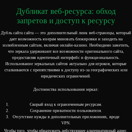
Дубликат веб-ресурса: обход
запретов и доступ к ресурсу
Дубль сайта сайта — это дополнительный линк веб-страницы, который
дает возможность юзерам миновать блокировки и заходить на
излюбленным сайтам, включая онлайн-казино. Необходимо заметить,
что зеркала удерживают все возможности оригинального сайта,
предоставляя идентичный интерфейс и функциональность.
Использование зеркальных сайтов актуально для игроков, которые
сталкиваются с препятствиями к доступу из-за географических или
юридических ограничений.
Достоинства использования зеркал:
Скорый вход к ограниченным ресурсам.
Сохранение приватности пользователя.
Отсутствие нужды в дополнительных приложениях, вроде
VPN.
Чтобы того, чтобы обнаружить действующее альтернативный адрес,