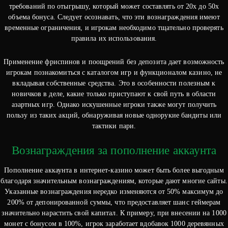
требований по отыгрышу, который может составлять от 20x до 50x
объема бонуса. Следует осознавать, что эти вознаграждения имеют
временные ограничения, и игрокам необходимо тщательно проверять
правила их использования.
Применение фриспинов и поощрений без депозита дает возможность
игрокам познакомиться с каталогом игр и функционалом казино, не
вкладывая собственные средства. Это в особенности полезным к
новичков в деле, какие только приступают к свой путь в области
азартных игр. Однако искушенные игроки также могут получить
пользу из таких акций, обнаруживая новые однорукие бандиты или
тактики пари.
Вознаграждения за пополнение аккаунта
Пополнение аккаунта в интернет-казино может быть более выгодным
благодаря значительным вознаграждениям, которые дают многие сайты.
Указанные вознаграждения нередко изменяются от 50% максимум до
200% от депонированной суммы, что предоставляет шанс геймерам
значительно нарастить свой капитал. К примеру, при внесении на 1000
монет с бонусом в 100%, игрок заработает вдобавок 1000 деревянных