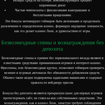
Возврат средств на потери, компенсирующий процент
затраченных денег.
Частые чемпионаты с финансовыми выигрышами и
бесплатными вращениями.
Эти бонусы мотивируют геймеров быть активными и продолжать
развлечение в определенном казино, формируя ощущение лояльности,
как это делает казино Леон, и удовольствия от игры.
Безвозмездные спины и вознаграждения без
депозита
Безвозмездные спины и премии без первоначального вклада являются
известными средствами приманивания игроков в интернет-казино.
Фриспины, или безвозмездные крутки, позволяют геймерам проверить
везение в игровых автоматах без обязанности добавления средств.
Обычно такие акции подвержены заданными машинами и содержат
правила по вейджеру призов.
Бонусы без депозита являются прекрасную шанс для первых игроков
протестировать сайт, не ставя на кон собственными средствами. Эти
вознаграждения, как в казино Леон, зачастую требуют соблюдения