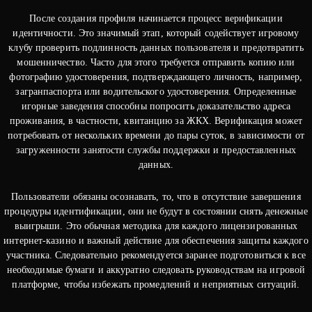
После создания профиля начинается процесс верификации
идентичности. Это значимый этап, который содействует игровому
клубу проверить подлинность данных пользователя и предотвратить
мошенничество. Часто для этого требуется отправить копию или
фотографию удостоверения, подтверждающего личность, например,
загранпаспорта или водительского удостоверения. Определенные
игорные заведения способны попросить доказательство адреса
проживания, в частности, квитанцию за ЖКХ. Верификация может
потребовать от нескольких времени до пары суток, в зависимости от
загруженности занятости службы поддержки и предоставленных
данных.
Пользователи обязаны осознавать, то, что в отсутствие завершения
процедуры идентификации, они не будут в состоянии снять денежные
выигрыши. Это обычная методика для каждого лицензированных
интернет-казино и важный действие для обеспечения защиты каждого
участника. Следовательно рекомендуется заранее подготовиться к все
необходимые бумаги и аккуратно следовать руководствам на игровой
платформе, чтобы избежать промедлений и неприятных ситуаций.