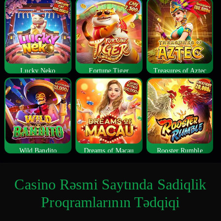
Lucky Neko
Fortune Tiger
Treasures of Aztec
Wild Bandito
Dreams of Macau
Rooster Rumble
Casino Rəsmi Saytında Sadiqlik
Proqramlarının Tədqiqi