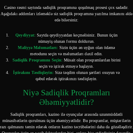
Casino rəsmi saytında sadiqlik proqramına qoşulmaq prosesi çox sadədir.
Aşağıdakı addımları izləməklə siz sadiqlik proqramına yazılma imkanını əldə
edə bilərsiniz:
Qeydiyyat:
Saytda qeydiyyatdan keçməlisiniz. Bunun üçün
nümayiş olunan formu doldurun.
Maliyyə Məlumatları:
Sizin üçün ən uyğun olan ödəmə
metodunu seçin və məlumatları daxil edin.
Sadiqlik Proqramını Seçin:
Müsait olan proqramlardan birini
seçin və iştirak etməyə başlayın.
İştirakını Təsdiqləyin:
Sizə təqdim olunan şərtləri oxuyun və
qəbul edərək iştirakınızı təsdiqləyin.
Niyə Sadiqlik Proqramları
Əhəmiyyətlidir?
Sadiqlik proqramları, kazino ilə oyunçular arasında uzunmüddətli
münasibətlərin qurulması üçün əhəmiyyətlidir. Bu proqramlar, müştərilərin
razı qalmasını təmin edərək onların kazino təcrübələrini daha da gözəlləşdirir.