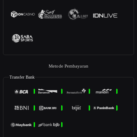
Metode Pembayaran
Transfer Bank