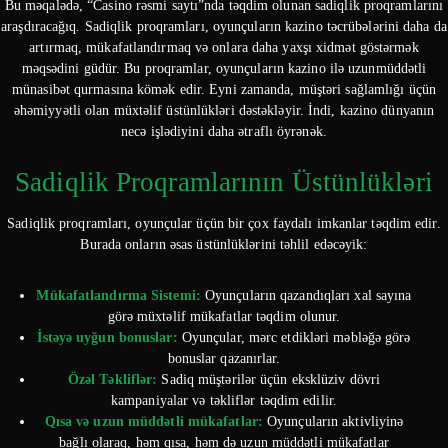
Bu məqalədə, “Casino rəsmi saytı”nda təqdim olunan sadiqlik proqramlarını
araşdıracağıq. Sadiqlik proqramları, oyunçuların kazino təcrübələrini daha da
artırmaq, mükafatlandırmaq və onlara daha yaxşı xidmət göstərmək
məqsədini güdür. Bu proqramlar, oyunçuların kazino ilə uzunmüddətli
münasibət qurmasına kömək edir. Eyni zamanda, müştəri sağlamlığı üçün
əhəmiyyətli olan müxtəlif üstünlükləri dəstəkləyir. İndi, kazino dünyanın
necə işlədiyini daha ətraflı öyrənək.
Sadiqlik Proqramlarının Üstünlükləri
Sadiqlik proqramları, oyunçular üçün bir çox faydalı imkanlar təqdim edir.
Burada onların əsas üstünlüklərini təhlil edəcəyik:
Mükafatlandırma Sistemi:
Oyunçuların qazandıqları xal sayına
görə müxtəlif mükafatlar təqdim olunur.
İstəyə uyğun bonuslar:
Oyunçular, mərc etdikləri məbləğə görə
bonuslar qazanırlar.
Özəl Təkliflər:
Sadiq müştərilər üçün eksklüziv dövri
kampaniyalar və təkliflər təqdim edilir.
Qısa və uzun müddətli mükafatlar:
Oyunçuların aktivliyinə
bağlı olaraq, həm qısa, həm də uzun müddətli mükafatlar