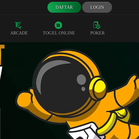
DAFTAR
LOGIN
ARCADE
TOGEL ONLINE
POKER