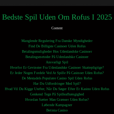
Bedste Spil Uden Om Rofus I 2025
Content
Manglende Regulering Fra Danske Myndigheder
Find De Billigste Casinoer Uden Rofus
Betalingsmuligheder Hos Udenlandske Casinoer
Betalingsmetoder På Udenlandske Casinoer
Ansvarligt Spil
Hvorfor Er Gevinster Fra Udenlandske Casinoer Skattepligtige?
Er Jeder Nogen Fordele Ved At Spille På Casinoer Uden Rofus?
De Mestadels Populære Casino Spil Uden Rofus
Har Du Udfordringer Med Spil?
Hvad Vil Du Kigge Utefter, Når Du Søger Efter Et Kasino Uden Rofus
Genkend Tegn På Spilleafhængighed
Hvordan Sætter Man Grænser Uden Rofus?
Løbende Kampagner
Betinia Casino