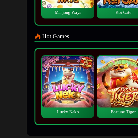
Mahjong Ways
Koi Gate
Hot Games
Lucky Neko
Fortune Tiger