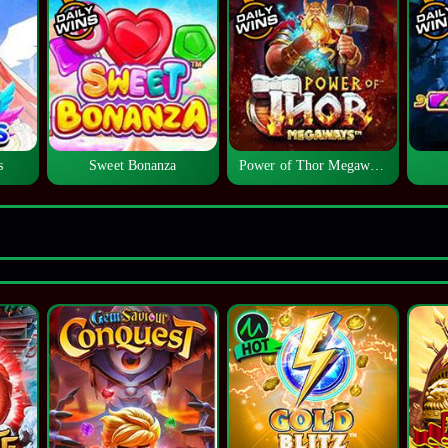
s
Sweet Bonanza
Power of Thor Megaways