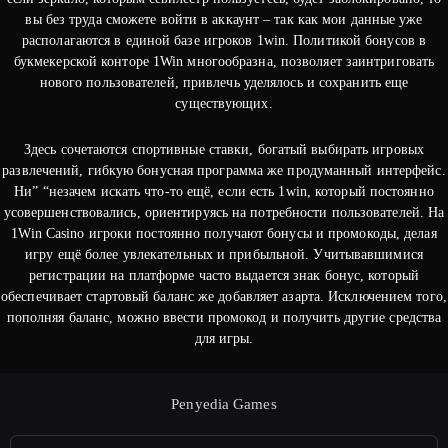
вы без труда сможете войти в аккаунт – так как мои данные уже
располагаются в единой базе игроков 1win. Политикой бонусов в
букмекерской конторе 1Win многообразна, позволяет заинтриговать
нового пользователей, привлечь уделялось и сохранить еще
существующих.
Здесь сочетаются спортивные ставки, богатый выбирать игровых
развлечений, гибкую бонусная программа же продуманный интерфейс.
Ни” “незачем искать что-то ещё, если есть 1win, который постоянно
усовершенствовались, ориентируясь на потребности пользователей. На
1Win Casino игроки постоянно получают бонусы и промокоды, делая
игру ещё более увлекательных и прибыльной. Учитывавшимися
регистрации на платформе часто выдается знак бонус, который
обеспечивает стартовый баланс же добавляет азарта. Исключением того,
пополняя баланс, можно ввести промокод и получить другие средства
для игры.
Penyedia Games