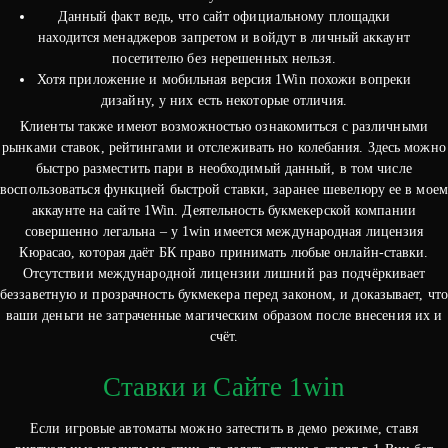
Данный факт ведь, что сайт официальному площадки
находится менаджеров запретом и войдут в личный аккаунт
посетителю без нерешенных нельзя.
Хотя приложение и мобильная версия 1Win похожи вопреки
дизайну, у них есть некоторые отличия.
Клиенты также имеют возможностью ознакомиться с различными
рынками ставок, рейтингами и отслеживать но колебания. Здесь можно
быстро разместить пари в необходимый данный, в том числе
воспользоваться функцией быстрой ставки, заранее шевелюру ее в моем
аккаунте на сайте 1Win. Деятельность букмекерской компании
совершенно легальна – у 1win имеется международная лицензия
Кюрасао, которая даёт БК право принимать любые онлайн-ставки.
Отсутствии международной лицензии лишний раз подчёркивает
беззаветную и прозрачность букмекера перед законом, и доказывает, что
ваши деньги не затраченные магическим образом после внесения их и
счёт.
Ставки и Сайте 1win
Если игровые автоматы можно затестить в демо режиме, ставя