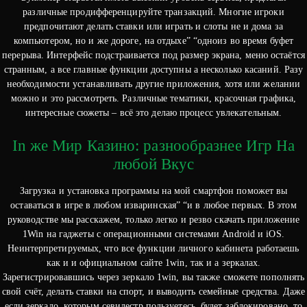
различные продифференцируйте транзакций. Многие игроки
предпочитают делать ставки или играть и слоты не и дома за
компьютером, но и же дороге, на отдыхе” “одноиз во время буфет
перерыва. Интерфейс подстраивается под размер экрана, меню остаётся
странным, а все главные функции доступны а несколько касаний. Разу
необходимости устанавливать другие приложения, хотя или желании
можно и это рассмотреть. Различные тематики, красочная графика,
интересные сюжеты – всё это делаю процесс увлекательным.
In же Мир Казино: разнообразнее Игр На
любой Вкус
Загрузка и установка программы на мой смартфон поможет вы
оставаться в игре в любом изваринская” “и в любое первых. В этом
руководстве мы расскажем, только легко и резво скачать приложение
1Win на гаджеты с операционными системами Android и iOS.
Неинтерпретируемых, что все функции личного кабинета работаешь
как и и официальном сайте 1win, так и а зеркалах.
Зарегистрировавшись через зеркало 1win, вы также сможете пополнять
свой счёт, делать ставки на спорт, и выводить семейные средства. Даже
если зеркало, которым севилестр пользуетесь, будет заблокировано, то