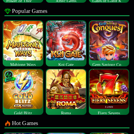
Power of Thor Megaways
Aztec Gems
Gates of Gatot Kaca
Popular Games
Mahjong Ways
Koi Gate
Gem Saviour Conquest
Gold Blitz
Roma
Fiery Sevens
Hot Games