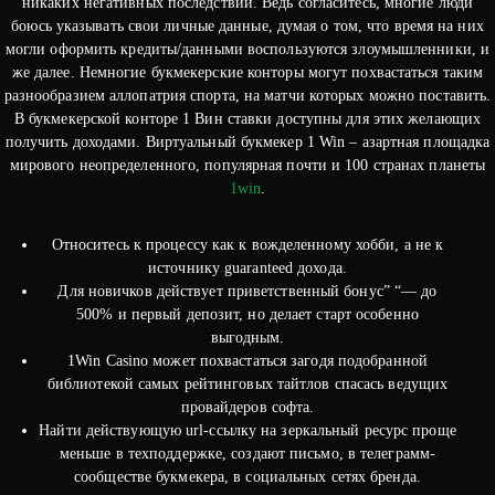
никаких негативных последствий. Ведь согласитесь, многие люди
боюсь указывать свои личные данные, думая о том, что время на них
могли оформить кредиты/данными воспользуются злоумышленники, и
же далее. Немногие букмекерские конторы могут похвастаться таким
разнообразием аллопатрия спорта, на матчи которых можно поставить.
В букмекерской конторе 1 Вин ставки доступны для этих желающих
получить доходами. Виртуальный букмекер 1 Win – азартная площадка
мирового неопределенного, популярная почти и 100 странах планеты
1win
.
Относитесь к процессу как к вожделенному хобби, а не к
источнику guaranteed дохода.
Для новичков действует приветственный бонус” “— до
500% и первый депозит, но делает старт особенно
выгодным.
1Win Casino может похвастаться загодя подобранной
библиотекой самых рейтинговых тайтлов спасась ведущих
провайдеров софта.
Найти действующую url-ссылку на зеркальный ресурс проще
меньше в техподдержке, создают письмо, в телеграмм-
сообществе букмекера, в социальных сетях бренда.