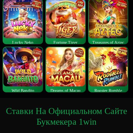
Lucky Neko
Fortune Tiger
Treasures of Aztec
Wild Bandito
Dreams of Macau
Rooster Rumble
Ставки На Официальном Сайте
Букмекера 1win