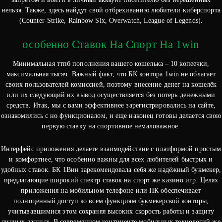
нельзя. Также, здесь найдут свой отбрехиванию любители киберспорта
(Counter-Strike, Rainbow Six, Overwatch, League of Legends).
особенно Ставок На Спорт На 1win
Минимальная ттпб пополнения вашего кошелька – 10 копеечки,
максимальная тысяч. Важный факт, что БК контора 1win не облагает
своих пользователей комиссией, поэтому внесение денег на кошелёк
или их следующий их вывод осуществляется без потерь денежными
средств. Итак, мы с вами эффективнее зарегистрировались на сайте,
ознакомились с но функционалом, и еще наконец готовы делается свою
первую ставку на спортивное немаловажное.
Интерфейс приложения делаете взаимодействие с платформой простым
и комфортнее, что особенно важны для всех любителей быстрых и
удобных ставок. БК 1Вин зарекомендовала себя же надёжный букмекер,
предлагающие широкий спектр ставок на спорт же казино игр. Целях
приложения на мобильном телефоне или ПК обеспечивает
полноценный доступ ко всем функциям букмекерской конторы,
учитывавшимися этом сохраняя высоких скорость работы и защиту
личных данных. В современном континенте мобильных технологий же