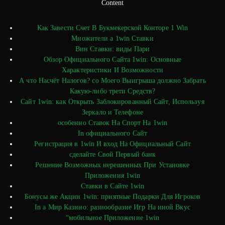
Content
Как Завести Счет В Букмекерской Конторе 1 Win
Множители а 1win Ставки
Вин Ставки: виды Пари
Обзор Официального Сайта 1win: Основные
Характеристики И Возможности
А что Насчёт Налогов? со Моего Выигрыша должно Забрать
Какую-либо трети Средств?
Сайт 1win: как Открыть Заблокированный Сайт, Используя
Зеркало и Телефоне
особенно Ставок На Спорт На 1win
In официального Сайт
Регистрация в 1win И вход На Официальный Сайт
сделайте Свой Первый банк
Решение Возможных нерешенных При Установке
Приложения 1win
Ставки в Сайте 1win
Бонусы же Акции 1win: приятные Подарки Для Игроков
In а Мир Казино: разнообразие Игр На иной Вкус
“мобильное Приложение 1win