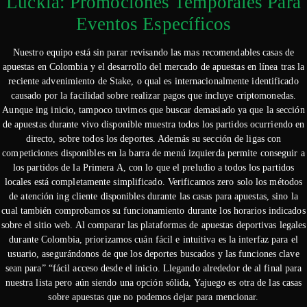
Luckia: Promociones Temporales Para
Eventos Específicos
Nuestro equipo está sin parar revisando las mas recomendables casas de
apuestas en Colombia y el desarrollo del mercado de apuestas en línea tras la
reciente advenimiento de Stake, o qual es internacionalmente identificado
causado por la facilidad sobre realizar pagos que incluye criptomonedas.
Aunque ing inicio, tampoco tuvimos que buscar demasiado ya que la sección
de apuestas durante vivo disponible muestra todos los partidos ocurriendo en
directo, sobre todos los deportes. Además su sección de ligas con
competiciones disponibles en la barra de menú izquierda permite conseguir a
los partidos de la Primera A, con lo que el preludio a todos los partidos
locales está completamente simplificado. Verificamos zero solo los métodos
de atención ing cliente disponibles durante las casas para apuestas, sino la
cual también comprobamos su funcionamiento durante los horarios indicados
sobre el sitio web. Al comparar las plataformas de apuestas deportivas legales
durante Colombia, priorizamos cuán fácil e intuitiva es la interfaz para el
usuario, asegurándonos de que los deportes buscados y las funciones clave
sean para” “fácil acceso desde el inicio. Llegando alrededor de al final para
nuestra lista pero aún siendo una opción sólida, Yajuego es otra de las casas
sobre apuestas que no podemos dejar para mencionar.