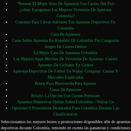
“Betsson El Mejor Sitio De Apuestas Con Casino Del País
¿cómo Escogemos Las Mejores Viviendas De Apuestas
Colombia?
Consejos Para Llevar Adelante Tus Apuestas Deportivas En
Colombia
Casa De Apuestas
Casas Sobre Apuestas En Republic Of Colombia Por Categorías
Juegos De Casino Online
La Mejor Casa De Apuestas Colombia
Las Mejores Apps Móviles De Viviendas De Apuestas: Codere
Apuestas De Ciclismo En Codere
Apuestas Deportivas De Fútbol En Wplay Company: Cuotas Y
Mercados Explicados
Bonos Para Bienvenida Para Apostar
Casas De Apuestas
Rivalo: La Opción Con Cuotas Premium
Apuestas Deportivas Online Sobre Colombia – Wplay Co
Opciones Y Pronósticos Destacados Para Colombia Durante Las
Clasificatorias
Seleccionamos los mejores bonos y promociones disponibles afin de apuestas
deportivas durante Colombia, teniendo en cuenta las ganancias y condiciones