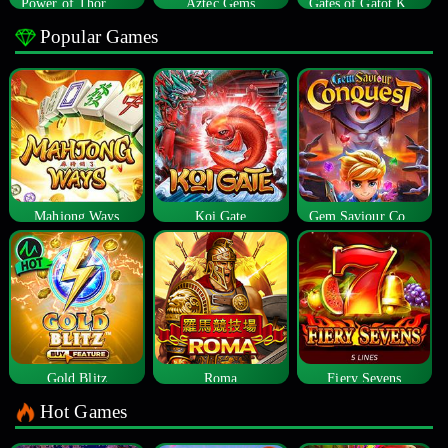
Power of Thor Megaways
Aztec Gems
Gates of Gatot Kaca
Popular Games
Mahjong Ways
Koi Gate
Gem Saviour Conquest
Gold Blitz
Roma
Fiery Sevens
Hot Games