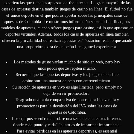
experiencias que tiene las apuestas on the internet. La gran mayoría de las
casas de apuestas destina también juegos de casino en línea. El fútbol no fue
el único deporte en el que podrás apostar sobre las principales casas de
apuestas de Colombia. Te mostramos información sobre tu fiabilidad, sus
modelos de apuestas, cuando ofrece juegos para casino, así lo que apuestas en
deportes virtuales. Además, todos los casas de apuestas en línea también
ofrecen la provabilidad de realizar apuestas en” “estación real, lo que añade
una proporción extra de emoción i smag med experiencia.
Los métodos de gusto varían mucho de sitio en web, pero hay
unos pocos que ze repiten mucho.
Recuerda que las apuestas deportivas y los juegos de on line
casino son una manera de ocio con entretenimiento.
Su sección de apuestas en vivo es algo limitada, pero simply no
deja de servir prometedora.
Te agrado una tabla comparativa de bonos para bienvenida y
promociones para la devolución del IVA sobre las casas de
apuestas de Colombia.
Los equipos se enfrentan sobre una serie de encuentros intensos,
donde cada punto y cada” “punto es de important importancia.
Para evitar pérdidas en las apuestas deportivas, es essential