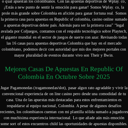
o qual apuestan los colombianos. Con las apuestas deportivas de Wplay. co,
¡Estás a new punto de sentir la emoción para ganar! Somos Wplay. co, la
prole más grande sobre Colombia en afición para ganar fortuna real. Somos
la primera casa para apuestas en Republic of colombia, casino online sumado
a apuestas deportivas delete país. Además para ser la primera casa” “legal
avalada por Coljuegos, contamos con el respaldo tecnológico sobre Playtech,
el gigante mundial en el sector de juegos de suerte con azar. Revisando todas
las 16 casas para apuestas deportivas Colombia que hay en el mercado
colombiano, podemos decir con autoridad que mis dos mejores portales con
mayor pluralidad de eventos durante vivo son Their y Bwin.
Mejores Casas De Apuestas En Republic Of
Colombia En Octubre Sobre 2025
Jugar Pagamonedas (tragamonedas/slot), pasar algun rato agradable y vivir la
convencional experiencia de on line casino pero desde una comodidad de tu
casa. Una de las apuestas más destacadas para estos enfrentamientos es
respaldarse al equipo nacional, Colombia. A pesar de algunos desafíos
recientes, los colombianos cuentan con mi plantilla sólida sumado a jugadores
con muchisima experiencia internacional. Lo que añade aún más emoción
some sort of estos encuentros child las oportunidades de apuestas disponibles.