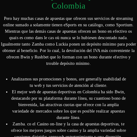
Colombia
Pero hay muchas casas de apuestas que ofrecen sus servicios de streaming
online sumado a solamente tienen eSports en su catálogo, como Sportium.
Mientras que las demás casas de apuestas ofrecen un bono en efectivo os
quais es como dans le cas où nunca se lo hubiesen descontado nada.
Igualmente tanto Zamba como Luckia ponen un depósito mínimo para poder
obtener al beneficio. Por lo cual, la devolución del IVA más conveniente la
ofrecen Bwin y Rushbet que lo forman con un bono durante efectivo y
trouble depósito mínimo.
Analizamos sus promociones y bonos, are generally usabilidad de
tu web y tus servicios de atención al cliente.
El mejor web de apuestas deportivas en Colombia ha sido Bwin,
destacando por su plataforma durante línea, su cuantioso bono de
bienvenida, las atractivas cuotas que ofrece con la amplia
variedade de mercados sobre los que es posible realizar apuestas
durante línea.
Zamba. co el Casino on-line y la casa de apuestas deportivas, te
ofrece los mejores juegos sobre casino y la amplia variedad sobre
secciones dirigidas approach entretenimiento y una diversión,