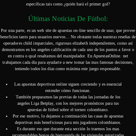
específicas tais como ¿quién hará el primer gol?
Últimas Noticias De Fútbol:
Por una parte, es un web site de apuestas on-line sencillo de usar, que provee
beneficios tanto para usuarios nuevos… No obstante todas nuestras reseñas de
operadores child imparciales, rigurosas elizabeth independientes, como así
demostramos en los angeles calificación de cada uno de los puntos a favor o
en contra o qual resaltamos del manipulador. En ApuestasOnline. net
trabajamos cada día para ayudarte a new tomar las mas famosas decisiones,
teniendo todos los dias como máxima este juego responsable.
Las apuestas deportivas online siguen creciendo y es essencial
entender cómo funcionan.
También preparamos las previas de todas las jornadas de los
angeles Liga Betplay, con los mejores pronósticos para tus
apuestas de fútbol sobre el torneo colombiano.
Por ese motivo, lo dejamos a continuación las casas de apuestas
deportivas más beneficiosas para mis jugadores colombianos.
Es durante eso que durante esta sección lo traemos los mas
recomendables bonos de bienvenida de las viviendas autorizadas