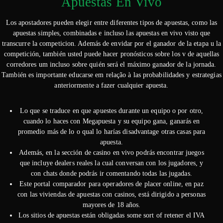
Apuestas En Vivo
Los apostadores pueden elegir entre diferentes tipos de apuestas, como las
apuestas simples, combinadas e incluso las apuestas en vivo visto que
transcurre la competicion. Además de envidar por el ganador de la etapa u la
competición, también usted puede hacer pronósticos sobre los v de aquellas
corredores um incluso sobre quién será el máximo ganador de la jornada.
También es importante educarse em relação à las probabilidades y estrategias
anteriormente a fazer cualquier apuesta.
Lo que se traduce en que apuestes durante un equipo o por otro,
cuando lo haces con Megapuesta y su equipo gana, ganarás en
promedio más de lo o qual lo harías disadvantage otras casas para
apuesta.
Además, en la sección de casino en vivo podrás encontrar juegos
que incluye dealers reales la cual conversan con los jugadores, y
con chats donde podrás ir comentando todas las jugadas.
Este portal comparador para operadores de placer online, en paz
con las viviendas de apuestas con casinos, está dirigido a personas
mayores de 18 años.
Los sitios de apuestas están obligadas some sort of retener el IVA