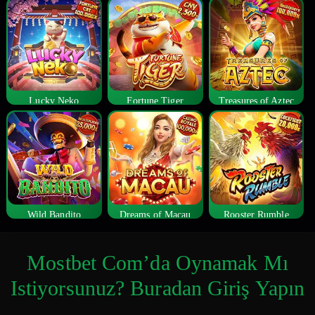
Lucky Neko
Fortune Tiger
Treasures of Aztec
Wild Bandito
Dreams of Macau
Rooster Rumble
Mostbet Com’da Oynamak Mı
Istiyorsunuz? Buradan Giriş Yapın