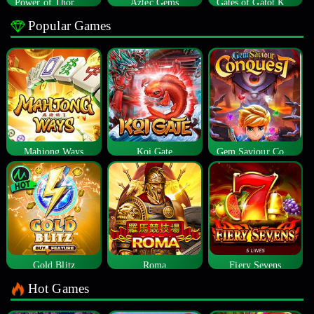
Power of Thor Megaways
Aztec Gems
Gates of Gatot Kaca
Popular Games
Mahjong Ways
Koi Gate
Gem Saviour Conquest
Gold Blitz
Roma
Fiery Sevens
Hot Games