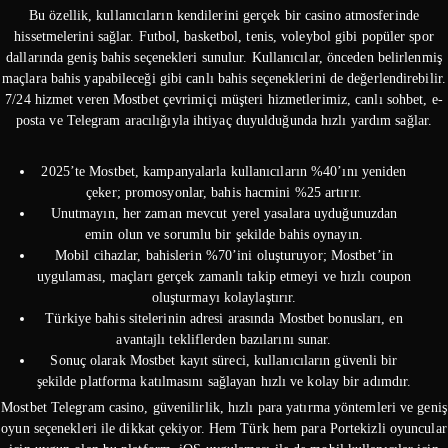
Bu özellik, kullanıcıların kendilerini gerçek bir casino atmosferinde
hissetmelerini sağlar. Futbol, basketbol, tenis, voleybol gibi popüler spor
dallarında geniş bahis seçenekleri sunulur. Kullanıcılar, önceden belirlenmiş
maçlara bahis yapabileceği gibi canlı bahis seçeneklerini de değerlendirebilir.
7/24 hizmet veren Mostbet çevrimiçi müşteri hizmetlerimiz, canlı sohbet, e-
posta ve Telegram aracılığıyla ihtiyaç duyulduğunda hızlı yardım sağlar.
2025’te Mostbet, kampanyalarla kullanıcıların %40’ını yeniden
çeker; promosyonlar, bahis hacmini %25 artırır.
Unutmayın, her zaman mevcut yerel yasalara uyduğunuzdan
emin olun ve sorumlu bir şekilde bahis oynayın.
Mobil cihazlar, bahislerin %70’ini oluşturuyor; Mostbet’in
uygulaması, maçları gerçek zamanlı takip etmeyi ve hızlı coupon
oluşturmayı kolaylaştırır.
Türkiye bahis sitelerinin adresi arasında Mostbet bonusları, en
avantajlı tekliflerden bazılarını sunar.
Sonuç olarak Mostbet kayıt süreci, kullanıcıların güvenli bir
şekilde platforma katılmasını sağlayan hızlı ve kolay bir adımdır.
Mostbet Telegram casino, güvenilirlik, hızlı para yatırma yöntemleri ve geniş
oyun seçenekleri ile dikkat çekiyor. Hem Türk hem para Portekizli oyuncular