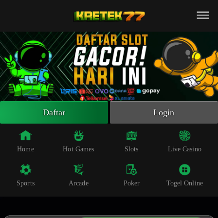
Beranda
Slot Online
Live Casino
Sportsbook
Arcade
Togel Online
Daftar
Login
Poker
Whatsapp
Home
Hot Games
Slots
Live Casino
Telegram
Sports
Arcade
Poker
Togel Online
Livechat