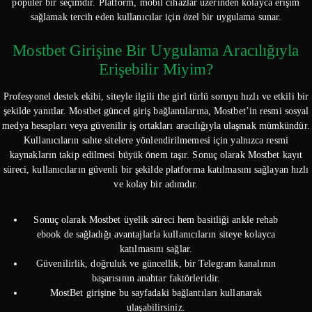
popüler bir seçimdir. Platform, mobil cihazlar üzerinden kolayca erişim
sağlamak tercih eden kullanıcılar için özel bir uygulama sunar.
Mostbet Girişine Bir Uygulama Aracılığıyla
Erişebilir Miyim?
Profesyonel destek ekibi, siteyle ilgili the girl türlü soruyu hızlı ve etkili bir
şekilde yanıtlar. Mostbet güncel giriş bağlantılarına, Mostbet’in resmi sosyal
medya hesapları veya güvenilir iş ortakları aracılığıyla ulaşmak mümkündür.
Kullanıcıların sahte sitelere yönlendirilmemesi için yalnızca resmi
kaynakların takip edilmesi büyük önem taşır. Sonuç olarak Mostbet kayıt
süreci, kullanıcıların güvenli bir şekilde platforma katılmasını sağlayan hızlı
ve kolay bir adımdır.
Sonuç olarak Mostbet üyelik süreci hem basitliği ankle rehab
ebook de sağladığı avantajlarla kullanıcıların siteye kolayca
katılmasını sağlar.
Güvenilirlik, doğruluk ve güncellik, bir Telegram kanalının
başarısının anahtar faktörleridir.
MostBet girişine bu sayfadaki bağlantıları kullanarak
ulaşabilirsiniz.