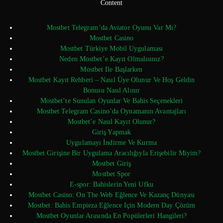
Content
Mostbet Telegram’da Aviator Oyunu Var Mı?
Mostbet Casino
Mostbet Türkiye Mobil Uygulaması
Neden Mostbet’e Kayıt Olmalısınız?
Mostbet Ile Başlarken
Mostbet Kayıt Rehberi – Nasıl Üye Olunur Ve Hoş Geldin
Bonusu Nasıl Alınır
Mostbet’te Sunulan Oyunlar Ve Bahis Seçenekleri
Mostbet Telegram Casino’da Oynamanın Avantajları
Mostbet’e Nasıl Kayıt Olunur?
Giriş Yapmak
Uygulamayı İndirme Ve Kurma
Mostbet Girişine Bir Uygulama Aracılığıyla Erişebilir Miyim?
Mostbet Giriş
Mostbet Spor
E-spor: Bahislerin Yeni Ufku
Mostbet Casino: On The Web Eğlence Ve Kazanç Dünyası
Mostbet: Bahis Empieza Eğlence Için Modern Day Çözüm
Mostbet Oyunlar Arasında En Popülerleri Hangileri?