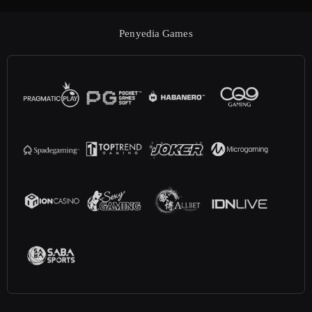
Penyedia Games