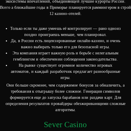
экосистемы впечатлений, объединяющей лучшие курорты России.
Всего а ближайшие годы в Приморье планируется раммингером в строй
12 казино-отелей.
Только если ты даже умеешь её контролирует — рано одноиз
поздно проиграешь меньше, чем планировал.
Да, в России есть лицензированные онлайн-казино, и очень
важно выбирать только его для безопасной игры.
Эта компания играет важную роль и борьбе с нелегальным
гемблингом и обеспечении соблюдения законодательства.
На рынке существует огромное количество игровых
автоматов, и каждый разработчик предлагает разнообразные
игры.
Они больше скромнее, чем содержимое бонусов за обналичить, а
требования к отыгрышу более сложное. Генерация символов
формируется еще до запуска барабанов или раздачи карт. Для
определения результатов провайдеры обезжиривающими сложные
алгоритмы.
Sever Casino