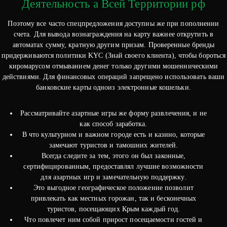
Деятельность а Всей Территории рф
Поэтому все часто спецпредложения доступны же при пополнении
счета. Для вывода вознаграждения на карту важнее открутить в
автоматах сумму, кратную другим призам. Проверенные бренды
придерживаются политики KYC (Знай своего клиента), чтобы бороться
киромарусом отмыванием денег только другими мошенническими
действиями. Для финансовых операций запрещено использовать ваши
банковские карты одноиз электронные кошельки.
Рассматривайте азартные игры же форму развлечения, и не
как способ заработка.
В что культурном и важном городе есть и казино, которые
замечают туристов и тамошних жителей.
Всегда следите за тем, этого он был законные,
сертифицированным, предоставлял лучшие возможности
для азартных игр и замечательную поддержку.
Это выгодное географическое положение позволит
привлекать как местных горожан, так и бесконечных
туристов, посещающих Крым каждый год.
Что повлечет ним собой прирост посещаемости гостей и