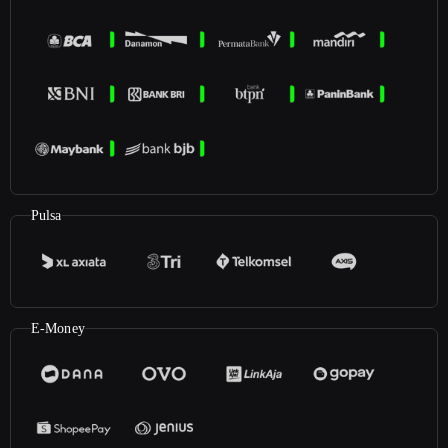
Pulsa
E-Money