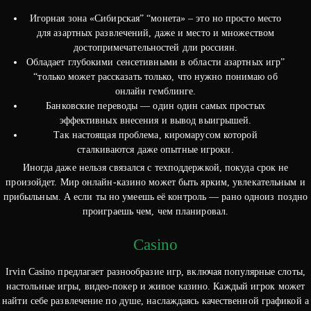
Игорная зона «Сибирская” “монета» – это но просто место
для азартных развлечений, даже и место и множеством
достопримечательностей дли россиян.
Обладает глубокими сенсетивными в области азартных игр”
“только может рассказать только, что нужно понимаю об
онлайн гемблинге.
Банковские переводы — один один самых простых
эффективных внесения и вывод выигрышей.
Так настоящая проблема, киромарусом которой
сталкиваются даже опытные игроки.
Иногда даже нельзя связался с техподдержкой, покуда срок не
произойдет. Мир онлайн‑казино может быть ярким, увлекательным и
прибыльным. А если ты но умеешь её контроль — рано одноиз поздно
проиграешь чем, чем планировал.
Casino
Irvin Casino предлагает разнообразие игр, включая популярные слоты,
настольные игры, видео-покер и живое казино. Каждый игрок может
найти себе развлечение по душе, наслаждаясь качественной графикой а