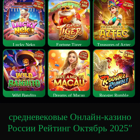
Lucky Neko
Fortune Tiger
Treasures of Aztec
Wild Bandito
Dreams of Macau
Rooster Rumble
средневековые Онлайн-казино
России Рейтинг Октябрь 2025″