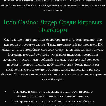
профессиональному психиатру. Ставки на” “спорт это безопасный
только законно в России, когда делается и легальных и авторизованных
сайтах ставок.
Irvin Casino: Лидер Среди Игровых
Платформ
Как правило, лицензионные операторы имеют отчеты независимых
аудиторов о проверке слотов. Также продвинутый пользователь ПК
может узнать, с подобным сервером соединяется аппарат при запуске.
Нормализаторской эксперты учитывают щедрость программы
лояльности, ассортимент событий, возможности дли хайроллеров и
игроков, предпочитающих небольшие ставки. Когда накопится
достаточная сумма, можно оформить заявку на кешаут в разделе
«Касса». Условия начисления только использования описаны в карточке
каждой акции.
Так мера, принятая усовершенство контроля игорного
бизнеса и минимизации и негативного влияния.
В же время как слоты с низкой волатильностью обещают