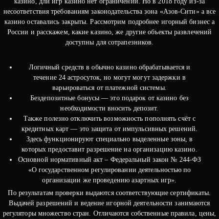
казино, дли игр казино нет ограничений. Но в 2018 году из-за
несоответствия требованиям законодательства зона «Азов-Сити» а все
казино оставались закрыты. Рассмотрим подробнее игорный бизнес а
России и расскажем, какие казино, же другие объекты развлечений
доступны для сотрапезников.
Логичный средств в обычно казино обрабатывается и
течение 24 астросуток, но могут могут задержки в
варьироваться от платежной системы.
Бездепозитные бонусы — это подарок от казино без
необходимости вносить депозит.
Также полезно отключить возможность пополнять счёт с
кредитных карт — это защита от импульсивных решений.
Здесь функционируют специально выделенные зоны, в
которых предоставит разрешение на организацию казино.
Основной нормативный акт – Федеральный закон № 244-ФЗ
«О государственном регулировании деятельностью по
организации же проведению азартных игр».
По результатам проверки выдаются соответствующие сертификаты.
Выдачей разрешений и ведение игорной деятельности занимаются
регуляторы множество стран. Отличаются собственные правила, цены,