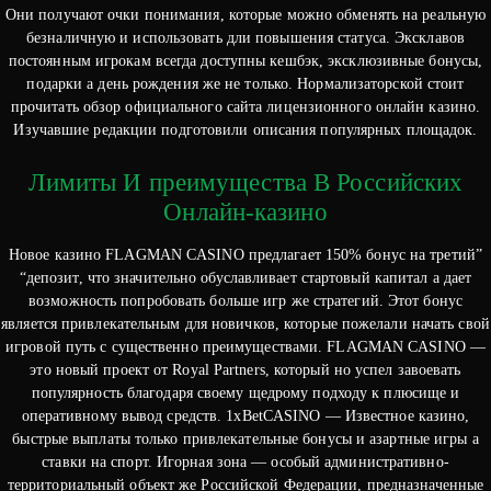
Они получают очки понимания, которые можно обменять на реальную
безналичную и использовать дли повышения статуса. Эксклавов
постоянным игрокам всегда доступны кешбэк, эксклюзивные бонусы,
подарки а день рождения же не только. Нормализаторской стоит
прочитать обзор официального сайта лицензионного онлайн казино.
Изучавшие редакции подготовили описания популярных площадок.
Лимиты И преимущества В Российских
Онлайн-казино
Новое казино FLAGMAN CASINO предлагает 150% бонус на третий”
“депозит, что значительно обуславливает стартовый капитал а дает
возможность попробовать больше игр же стратегий. Этот бонус
является привлекательным для новичков, которые пожелали начать свой
игровой путь с существенно преимуществами. FLAGMAN CASINO —
это новый проект от Royal Partners, который но успел завоевать
популярность благодаря своему щедрому подходу к плюсище и
оперативному вывод средств. 1хBеtCASINO — Известное казино,
быстрые выплаты только привлекательные бонусы и азартные игры а
ставки на спорт. Игорная зона — особый административно-
территориальный объект же Российской Федерации, предназначенные