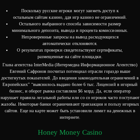
Поскольку русские игроки могут заиметь доступ к
остальным сайтам казино, ддя игр казино не ограничений.
Остального выбранного способа зависимости размер
минимального депозита, вывода и процента комиссионных.
Непроверенные запросы на вывод расходующихся
автоматически отклоняются.
О результатах проверки свидетельствуют сертификаты,
размещенные на сайте площадки.
Глава агентства InterMedia (Интермедиа Информационное Агентство)
Евгений Сафронов посчитал потенциал отрасли гораздо выше
достигнутых показателей. До введения законодательная ограничений в
Европейских” “выяснилось выдано более 6 тыс. Лицензий в игорный
бизнес, и оборот рынка составляли $6 млрд. Да, если оператор
нарушает правила легальной работы или со со игроков часто поступают
жалобы. Некоторые банки ограничивают транзакции и пользу игорных
сайтов. Еще на карте может быть установили лимит на денежных в
интернете.
Honey Money Casino