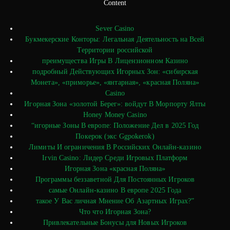
Content
Sever Casino
Букмекерские Конторы: Легальная Деятельность на Всей
Территории российской
преимущества Игры В Лицензионном Казино
подробный Действующих Игорных Зон: «сибирская
Монета», «приморье», «янтарная», «красная Поляна»
Casino
Игорная Зона «золотой Берег»: войдут В Морпорту Ялты
Honey Money Casino
“игорные Зоны В европе: Положение Дел в 2025 Год
Покерок (экс Ggpokerok)
Лимиты И ограничения В Российских Онлайн-казино
Irvin Casino: Лидер Среди Игровых Платформ
Игорная Зона «красная Поляна»
Программы беззаветной Для Постоянных Игроков
самые Онлайн-казино В европе 2025 Года
такое У Вас личная Мнение Об Азартных Играх?”
Что что Игорная Зона?
Привлекательные Бонусы для Новых Игроков