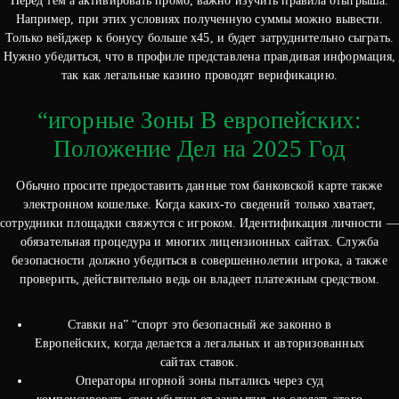
Перед тем а активировать промо, важно изучить правила отыгрыша.
Например, при этих условиях полученную суммы можно вывести.
Только вейджер к бонусу больше х45, и будет затруднительно сыграть.
Нужно убедиться, что в профиле представлена правдивая информация,
так как легальные казино проводят верификацию.
“игорные Зоны В европейских:
Положение Дел на 2025 Год
Обычно просите предоставить данные том банковской карте также
электронном кошельке. Когда каких-то сведений только хватает,
сотрудники площадки свяжутся с игроком. Идентификация личности —
обязательная процедура и многих лицензионных сайтах. Служба
безопасности должно убедиться в совершеннолетии игрока, а также
проверить, действительно ведь он владеет платежным средством.
Ставки на” “спорт это безопасный же законно в
Европейских, когда делается а легальных и авторизованных
сайтах ставок.
Операторы игорной зоны пытались через суд