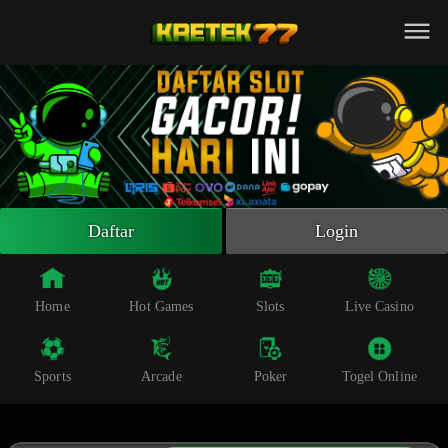
Beranda
Slot Online
Live Casino
Sportsbook
Arcade
Togel Online
Daftar
Login
Poker
Whatsapp
Home
Hot Games
Slots
Live Casino
Telegram
Sports
Arcade
Poker
Togel Online
Livechat