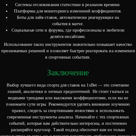
Системы отслеживания статистики в реальном времени.
Платформы для мониторинга изменений коэффициентов.
Боты для лайв-ставок, автоматически реагирующие на
события в матче.
Социальные сети и форумы, где профессионалы и любители
делятся инсайтами.
Использование таких инструментов значительно повышает качество
принимаемых решений и позволяет быстрее реагировать на изменения
в спортивных событиях.
Заключение
Выбор лучшего вида спорта для ставок на 1xBet — это сочетание
знаний, аналитики и личных предпочтений. Не стоит гнаться за
модными трендами или высокими коэффициентами, если вы не
понимаете сути игры. Рекомендуется уделять внимание изучению
правил, следить за спортивными новостями и использовать
современные инструменты анализа. Начинайте с тех спортивных
событий, которые вам действительно интересны, и постепенно
расширяйте кругозор. Такой подход обеспечит вам не только