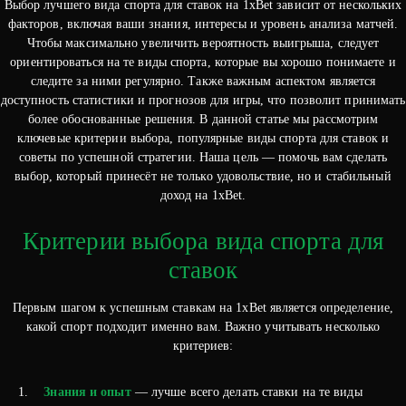
Выбор лучшего вида спорта для ставок на 1xBet зависит от нескольких
факторов, включая ваши знания, интересы и уровень анализа матчей.
Чтобы максимально увеличить вероятность выигрыша, следует
ориентироваться на те виды спорта, которые вы хорошо понимаете и
следите за ними регулярно. Также важным аспектом является
доступность статистики и прогнозов для игры, что позволит принимать
более обоснованные решения. В данной статье мы рассмотрим
ключевые критерии выбора, популярные виды спорта для ставок и
советы по успешной стратегии. Наша цель — помочь вам сделать
выбор, который принесёт не только удовольствие, но и стабильный
доход на 1xBet.
Критерии выбора вида спорта для
ставок
Первым шагом к успешным ставкам на 1xBet является определение,
какой спорт подходит именно вам. Важно учитывать несколько
критериев:
Знания и опыт
— лучше всего делать ставки на те виды