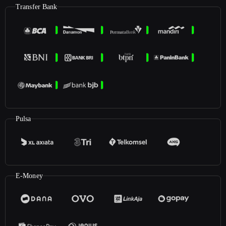
Transfer Bank
Pulsa
E-Money