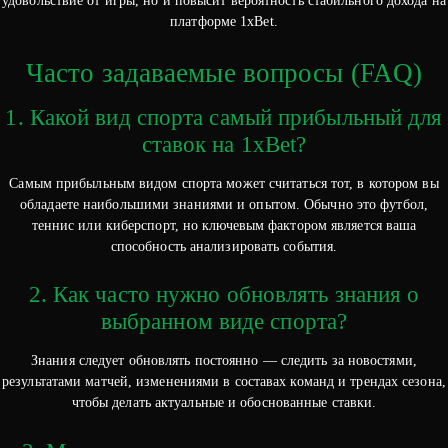
удовольствие от игры, но и повысит вероятность стабильного дохода на
платформе 1xBet.
Часто задаваемые вопросы (FAQ)
1. Какой вид спорта самый прибыльный для
ставок на 1xBet?
Самым прибыльным видом спорта может считаться тот, в котором вы
обладаете наибольшими знаниями и опытом. Обычно это футбол,
теннис или киберспорт, но ключевым фактором является ваша
способность анализировать события.
2. Как часто нужно обновлять знания о
выбранном виде спорта?
Знания следует обновлять постоянно — следить за новостями,
результатами матчей, изменениями в составах команд и трендах сезона,
чтобы делать актуальные и обоснованные ставки.