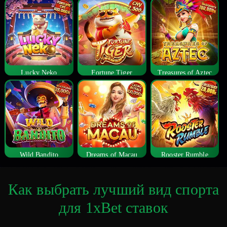
Lucky Neko
Fortune Tiger
Treasures of Aztec
Wild Bandito
Dreams of Macau
Rooster Rumble
Как выбрать лучший вид спорта
для 1xBet ставок