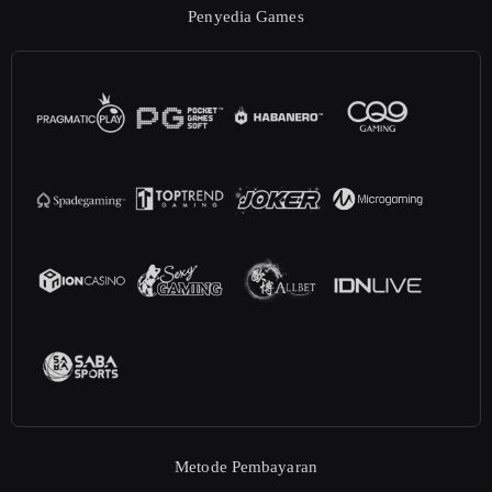
Penyedia Games
Metode Pembayaran