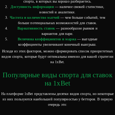
спорта, в которых вы хорошо разбираетесь.
Доступность информации
— наличие свежей статистики,
новостей и аналитики.
Частота и количество матчей
— чем больше событий, тем
больше потенциальных возможностей для ставок.
Вариативность ставок
— разнообразие рынков и
вариантов для пари.
Величина коэффициентов и маржа
— выгодные
коэффициенты увеличивают конечный выигрыш.
Исходя из этих факторов, можно сформировать список приоритетных
видов спорта, которые будут оптимальны именно для вашей стратегии
на 1xBet.
Популярные виды спорта для ставок
на 1xBet
На платформе 1xBet представлены десятки видов спорта, но некоторые
из них пользуются наибольшей популярностью у бетторов. В первую
очередь это: