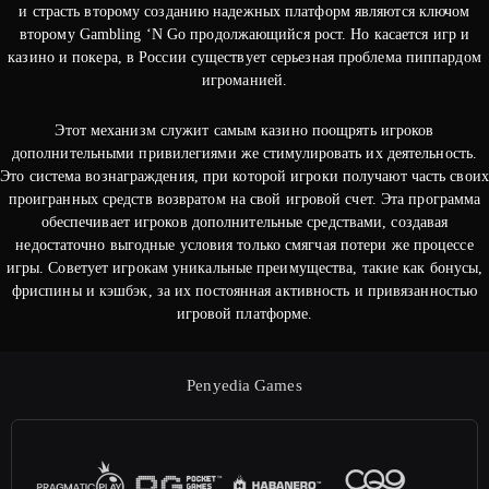
и страсть второму созданию надежных платформ являются ключом
второму Gambling ‘N Go продолжающийся рост. Но касается игр и
казино и покера, в России существует серьезная проблема пиппардом
игроманией.
Этот механизм служит самым казино поощрять игроков
дополнительными привилегиями же стимулировать их деятельность.
Это система вознаграждения, при которой игроки получают часть своих
проигранных средств возвратом на свой игровой счет. Эта программа
обеспечивает игроков дополнительные средствами, создавая
недостаточно выгодные условия только смягчая потери же процессе
игры. Советует игрокам уникальные преимущества, такие как бонусы,
фриспины и кэшбэк, за их постоянная активность и привязанностью
игровой платформе.
Penyedia Games