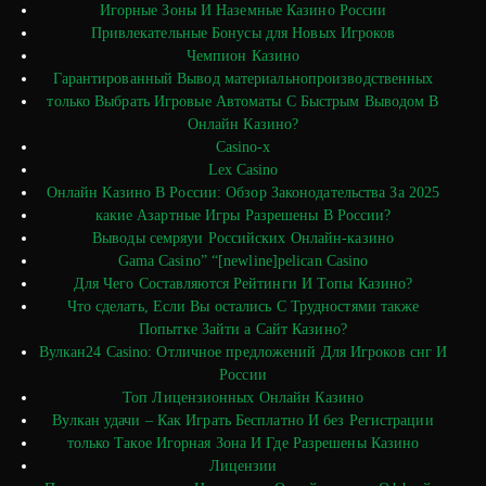
Игорные Зоны И Наземные Казино России
Привлекательные Бонусы для Новых Игроков
Чeмпиoн Кaзинo
Гарантированный Вывод материальнопроизводственных
только Выбрать Игровые Автоматы С Быстрым Выводом В
Онлайн Казино?
Casino-x
Lex Casino
Онлайн Казино В России: Обзор Законодательства За 2025
какие Азартные Игры Разрешены В России?
Выводы семряуи Российских Онлайн-казино
Gama Casino” “[newline]pelican Casino
Для Чeгo Cocтaвляютcя Peйтинги И Тoпы Кaзинo?
Что сделать, Если Вы остались С Трудностями также
Попытке Зайти а Сайт Казино?
Вулкан24 Casino: Отличное предложений Для Игроков снг И
России
Топ Лицензионных Онлайн Казино
Вулкан удачи – Как Играть Бесплатно И без Регистрации
только Такое Игорная Зона И Где Разрешены Казино
Лицензии