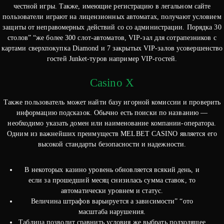
честной игры. Также, имеющие регистрацию в легальном сайте
пользователи играют на лицензионных автоматах, получают условием
защиты от неправомерных действий со со администрации. Порядка 30
столов” “же более 300 слот-автоматов, VIP-зал для сотрапезников с
картами сверхпокупка Diamond и 7 закрытых VIP-залов усовершенство
гостей Junket-туров например VIP-гостей.
Casino X
Также пользователь может найти базу игорной комиссии и проверить
информацию подсказок. Обычно есть поиски по названию —
необходимо указать домен или наименование компании-оператора.
Одним из важнейших преимуществ MELBET CASINO является его
высокой стандарты безопасности и надежности.
В некоторых казино уровень обновляется всякий день, и
если за прошедший месяц снизилась сумма ставок, то
автоматически уровнем и статус.
Величина штрафов варьируется а зависимости” “ото
масштаба нарушения.
Таблица позволит сравнить условия же выбрать подходящее