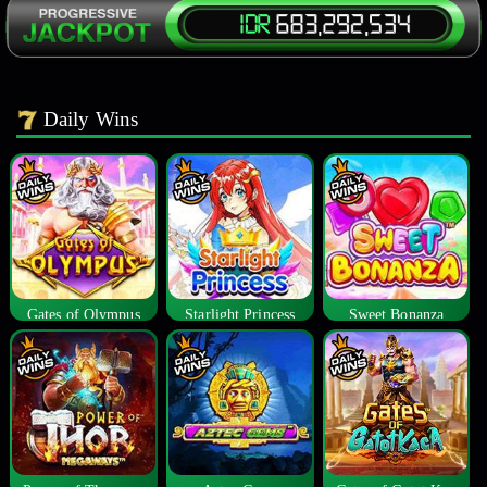
Daily Wins
Gates of Olympus
Starlight Princess
Sweet Bonanza