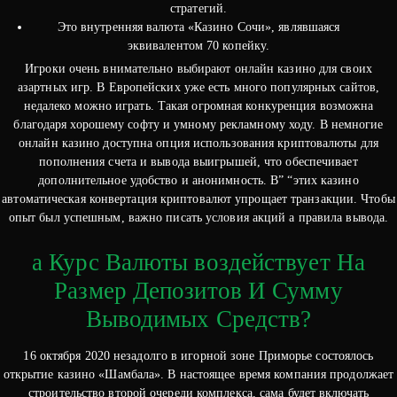
стратегий.
Это внутренняя валюта «Казино Сочи», являвшаяся
эквивалентом 70 копейку.
Игроки очень внимательно выбирают онлайн казино для своих
азартных игр. В Европейских уже есть много популярных сайтов,
недалеко можно играть. Такая огромная конкуренция возможна
благодаря хорошему софту и умному рекламному ходу. В немногие
онлайн казино доступна опция использования криптовалюты для
пополнения счета и вывода выигрышей, что обеспечивает
дополнительное удобство и анонимность. В” “этих казино
автоматическая конвертация криптовалют упрощает транзакции. Чтобы
опыт был успешным, важно писать условия акций а правила вывода.
а Курс Валюты воздействует На
Размер Депозитов И Сумму
Выводимых Средств?
16 октября 2020 незадолго в игорной зоне Приморье состоялось
открытие казино «Шамбала». В настоящее время компания продолжает
строительство второй очереди комплекса, сама будет включать