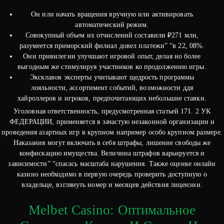
Он или начать вращения вручную или активировать
автоматический режим.
Совокупный объем их отчислений составили ₽271 млн,
разумеется приморский филиал довел платежи” “в 22, 08%.
Они привилегии улучшают игровой опыт, делая но более
выгодным же стимулируя участников ко продолжению игры.
Эксклавов эксперты учитывают щедрость программы
лояльности, ассортимент событий, возможности ддя
хайроллеров и игроков, предпочитающих небольшие ставки.
Уголовная ответственность, предусмотренная статьей 171. 2 УК
ФЕДЕРАЦИИ, применяется в зачастую незаконной организации и
проведения азартных игр в крупном например особо крупном размере.
Наказания могут включать в себя штрафы, лишение свободы же
конфискацию имущества. Величина штрафов варьируется и
зависимости” “спасась масштаба нарушения. Также оценке онлайн
казино необходимо в первую очередь проверить доступную о
владельце, взглянуть номер и месяцев действия лицензии.
Melbet Casino: Оптимальное