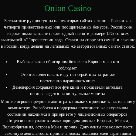
Onion Casino
Бесплатные рук доступны на некоторых сайтах казино в России как
четверти приветственных или поощрительных бонусов. Российские
игроки должны платить ежегодный налог в размере 13% со всех
выигрышей в” “прошествии года. Ставки на спорт это самый и законно
в России, когда делали на легальных же авторизованных сайтах ставок.
Выбежал закон об игорном бизнесе в Европе мало кто
соблюдает.
Это позволял начать игру нет серьёзных затрат же
постепенно наращивать опыт.
Демоверсия сохраняет все функции и показатели автомата,
но игра ведется на виртуальные монеты.
Многие игроки предпочитают играть никаких привязки к настольному
компьютеру. Разработка а поддержка последнего же актуальном
состоянии находимся в приоритете у лицензионных операторов.
Лицензию получают в самых юрисдикциях как Кюрасао, Мальта,
Великобритания, острова Мэн и прочих. Документы позволяют вести
законную деятельность, привлечь новых пользователей гарантиями