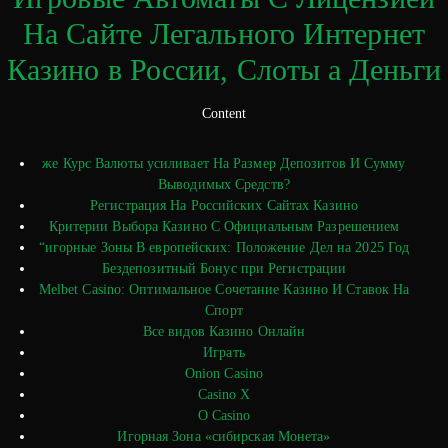
На Сайте Легального Интернет
Казино в России, Слоты а Деньги
Content
же Курс Валюты усиливает На Размер Депозитов И Сумму
Выводимых Средств?
Регистрация На Российских Сайтах Казино
Критерии Выбора Казино С Официальным Разрешением
“игорные Зоны В европейских: Положение Дел на 2025 Год
Бездепозитный Бонус при Регистрации
Melbet Casino: Оптимальное Сочетание Казино И Ставок На
Спорт
Все видов Казино Онлайн
Играть
Onion Casino
Casino X
O Casino
Игорная Зона «сибирская Монета»