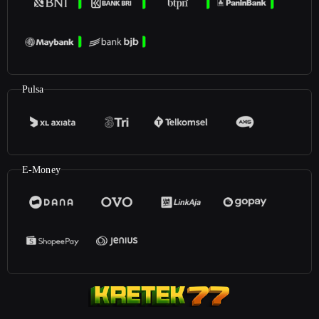
Pulsa
E-Money