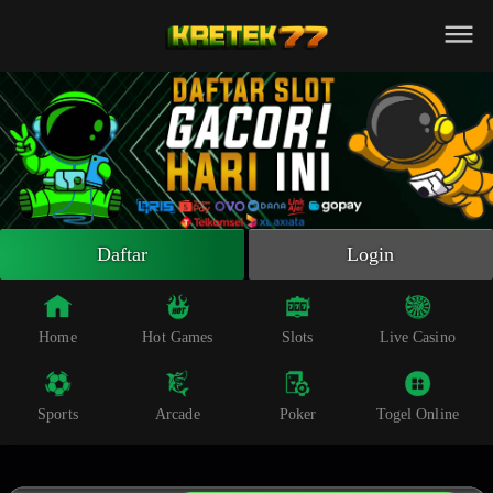
Beranda
Slot Online
Live Casino
Sportsbook
Arcade
Togel Online
Daftar
Login
Poker
Whatsapp
Home
Hot Games
Slots
Live Casino
Telegram
Sports
Arcade
Poker
Togel Online
Livechat