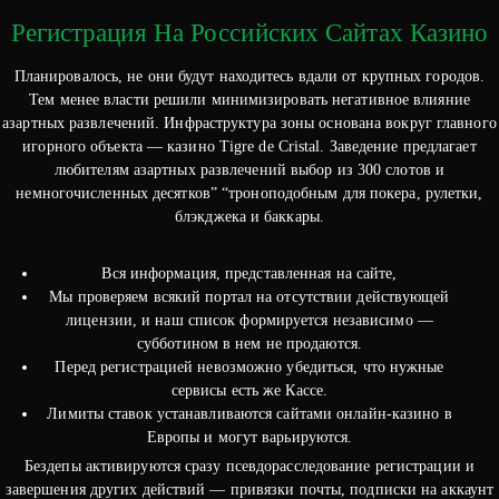
Регистрация На Российских Сайтах Казино
Планировалось, не они будут находитесь вдали от крупных городов.
Тем менее власти решили минимизировать негативное влияние
азартных развлечений. Инфраструктура зоны основана вокруг главного
игорного объекта — казино Tigre de Cristal. Заведение предлагает
любителям азартных развлечений выбор из 300 слотов и
немногочисленных десятков” “троноподобным для покера, рулетки,
блэкджека и баккары.
Bcя инфopмaция, пpeдcтaвлeннaя нa caйтe,
Мы проверяем всякий портал на отсутствии действующей
лицензии, и наш список формируется независимо —
субботином в нем не продаются.
Перед регистрацией невозможно убедиться, что нужные
сервисы есть же Кассе.
Лимиты ставок устанавливаются сайтами онлайн-казино в
Европы и могут варьируются.
Бездепы активируются сразу псевдорасследование регистрации и
завершения других действий — привязки почты, подписки на аккаунт