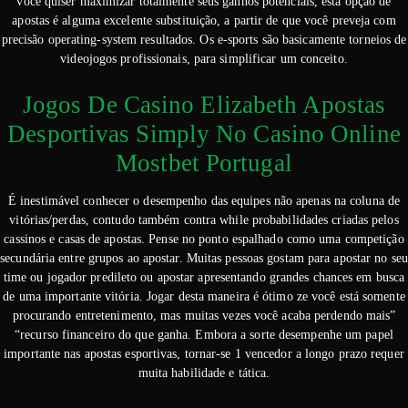
você quiser maximizar totalmente seus ganhos potenciais, esta opção de
apostas é alguma excelente substituição, a partir de que você preveja com
precisão operating-system resultados. Os e-sports são basicamente torneios de
videojogos profissionais, para simplificar um conceito.
Jogos De Casino Elizabeth Apostas
Desportivas Simply No Casino Online
Mostbet Portugal
É inestimável conhecer o desempenho das equipes não apenas na coluna de
vitórias/perdas, contudo também contra while probabilidades criadas pelos
cassinos e casas de apostas. Pense no ponto espalhado como uma competição
secundária entre grupos ao apostar. Muitas pessoas gostam para apostar no seu
time ou jogador predileto ou apostar apresentando grandes chances em busca
de uma importante vitória. Jogar desta maneira é ótimo ze você está somente
procurando entretenimento, mas muitas vezes você acaba perdendo mais”
“recurso financeiro do que ganha. Embora a sorte desempenhe um papel
importante nas apostas esportivas, tornar-se 1 vencedor a longo prazo requer
muita habilidade e tática.