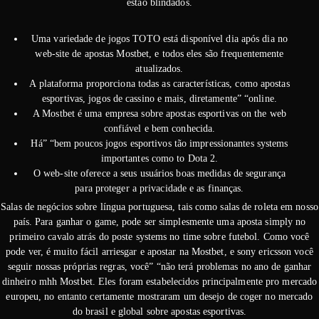
estão blindados.
Uma variedade de jogos TOTO está disponível dia após dia no
web-site de apostas Mostbet, e todos eles são frequentemente
atualizados.
A plataforma proporciona todas as características, como apostas
esportivas, jogos de cassino e mais, diretamente” “online.
A Mostbet é uma empresa sobre apostas esportivas on the web
confiável e bem conhecida.
Há” “bem poucos jogos esportivos tão impressionantes systems
importantes como to Dota 2.
O web-site oferece a seus usuários boas medidas de segurança
para proteger a privacidade e as finanças.
Salas de negócios sobre língua portuguesa, tais como salas de roleta em nosso
país. Para ganhar o game, pode ser simplesmente uma aposta simply no
primeiro cavalo atrás do poste systems no time sobre futebol. Como você
pode ver, é muito fácil arriesgar e apostar na Mostbet, e sony ericsson você
seguir nossas próprias regras, você” “não terá problemas no ano de ganhar
dinheiro mhh Mostbet. Eles foram estabelecidos principalmente pro mercado
europeu, no entanto certamente mostraram um desejo de coger no mercado
do brasil e global sobre apostas esportivas.