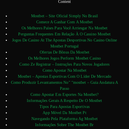
Content
Mostbet – Site Oficial Simply No Brasil
Comece A Ganhar Com A Mostbet
Os Melhores Países Para Você Arriesgar Na Mostbet
Perguntas Frequentes Em Relação À O Cassino Mostbet
Jogos De Casino At The Apostas Desportivas No Casino Online
Mostbet Portugal
Ofertas De Bônus Da Mostbet
Os Melhores Jogos Perform Mostbet Casino
Como Ze Registrar – Instruções Para Novos Jogadores
Como Apostar Na Mostbet
Mostbet – Apostas Esportivas Com O Líder De Mercado
Como Produzir Levantamentos No” “mostbet – Guia Andatura A
Passo
Como Apostar Em Esportes Na Mostbet?
Informações Gerais A Respeito De O Mostbet
Tipos Para Apostas Esportivas
App Móvel Da Mostbet Pt
Navegando Pela Plataforma Ag Mostbet
Informações Sobre The Mostbet Br