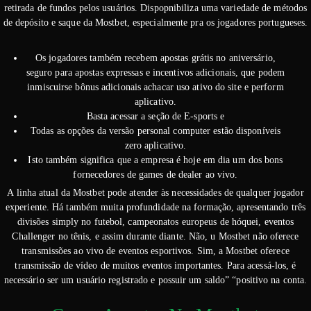
retirada de fundos pelos usuários. Dispopnibiliza uma variedade de métodos
de depósito e saque da Mostbet, especialmente pra os jogadores portugueses.
Os jogadores também recebem apostas grátis no aniversário,
seguro para apostas expressas e incentivos adicionais, que podem
inmiscuirse bônus adicionais achacar uso ativo do site e perform
aplicativo.
Basta acessar a seção de E-sports e
Todas as opções da versão personal computer estão disponíveis
zero aplicativo.
Isto também significa que a empresa é hoje em dia um dos bons
fornecedores de games de dealer ao vivo.
A linha atual da Mostbet pode atender às necessidades de qualquer jogador
experiente. Há também muita profundidade na formação, apresentando três
divisões simply no futebol, campeonatos europeus de hóquei, eventos
Challenger no tênis, e assim durante diante. Não, u Mostbet não oferece
transmissões ao vivo de eventos esportivos. Sim, a Mostbet oferece
transmissão de vídeo de muitos eventos importantes. Para acessá-los, é
necessário ser um usuário registrado e possuir um saldo” “positivo na conta.