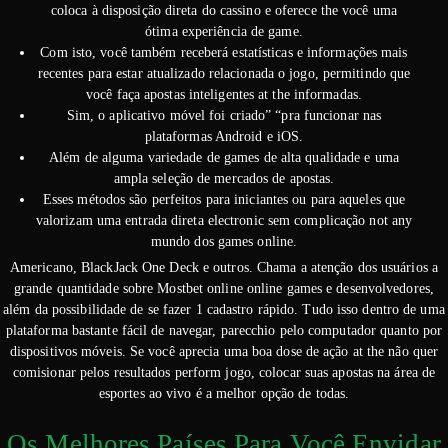
coloca à disposição direta do cassino e oferece the você uma
ótima experiência de game.
Com isto, você também receberá estatísticas e informações mais
recentes para estar atualizado relacionada o jogo, permitindo que
você faça apostas inteligentes at the informadas.
Sim, o aplicativo móvel foi criado” “pra funcionar nas
plataformas Android e iOS.
Além de alguma variedade de games de alta qualidade e uma
ampla seleção de mercados de apostas.
Esses métodos são perfeitos para iniciantes ou para aqueles que
valorizam uma entrada direta electronic sem complicação not any
mundo dos games online.
Americano, BlackJack One Deck e outros. Chama a atenção dos usuários a
grande quantidade sobre Mostbet online online games e desenvolvedores,
além da possibilidade de se fazer 1 cadastro rápido. Tudo isso dentro de uma
plataforma bastante fácil de navegar, parecchio pelo computador quanto por
dispositivos móveis. Se você aprecia uma boa dose de ação at the não quer
comisionar pelos resultados perform jogo, colocar suas apostas na área de
esportes ao vivo é a melhor opção de todas.
Os Melhores Países Para Você Envidar