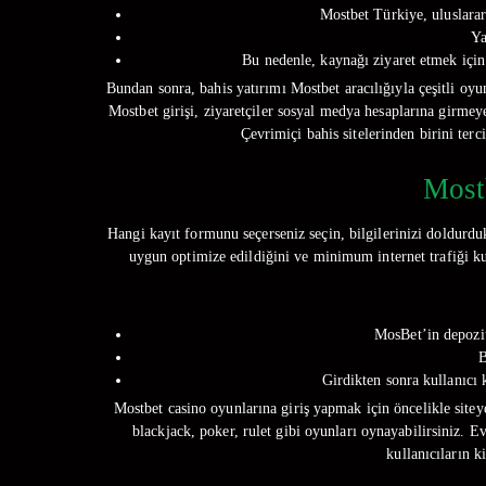
Mostbet Türkiye, uluslarar
Ya
Bu nedenle, kaynağı ziyaret etmek için
Bundan sonra, bahis yatırımı Mostbet aracılığıyla çeşitli oyu
Mostbet girişi, ziyaretçiler sosyal medya hesaplarına girmey
Çevrimiçi bahis sitelerinden birini ter
Most
Hangi kayıt formunu seçerseniz seçin, bilgilerinizi doldurd
uygun optimize edildiğini ve minimum internet trafiği k
MosBet’in depozit
B
Girdikten sonra kullanıcı 
Mostbet casino oyunlarına giriş yapmak için öncelikle site
blackjack, poker, rulet gibi oyunları oynayabilirsiniz. 
kullanıcıların k