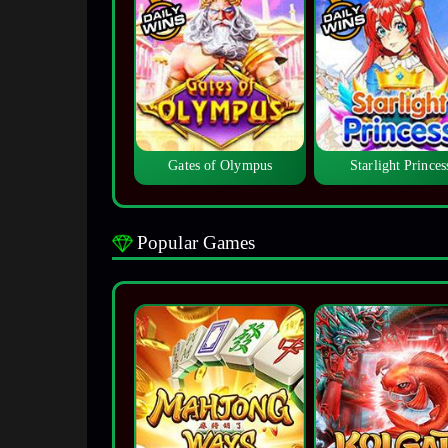
Gates of Olympus
Starlight Princes
Popular Games