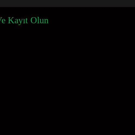
Ve Kayıt Olun