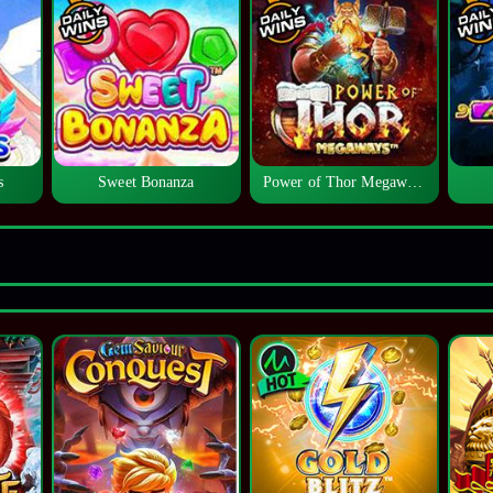
s
Sweet Bonanza
Power of Thor Megaways