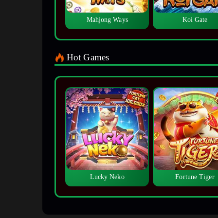
Mahjong Ways
Koi Gate
Hot Games
Lucky Neko
Fortune Tiger