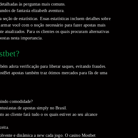
etalhadas às perguntas mais comuns.
ndos de fantasia elizabeth aventura.
eção de estatísticas. Essas estatísticas incluem detalhes sobre
ara armar você com o noção necessário para fazer apostas mais
e atualizados. Para os clientes os quais procuram alternativas
ostas nesta importancia.
stbet?
bém adota verificação para liberar saques, evitando fraudes.
ostBet apostas também traz ótimos mercados para fãs de uma
ssuindo comodidade?
usiastas de apostas simply no Brasil.
 ao cliente fará tudo o os quais estiver ao seu alcance
ceita.
olvente e dinâmica a new cada jogo. O casino Mostbet