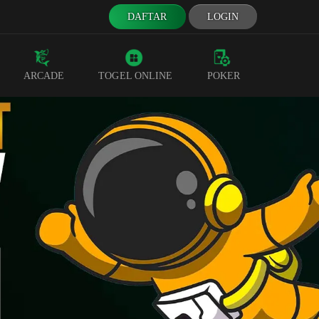
DAFTAR
LOGIN
ARCADE
TOGEL ONLINE
POKER