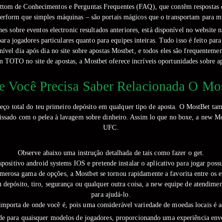
om de Conhecimentos e Perguntas Frequentes (FAQ), que contêm respostas d
perform que simples máquinas – são portais mágicos que o transportam para mu
obre eventos electronic resultados anteriores, está disponível no website na s
o para jogadores particulares quanto para equipes inteiras. Tudo isso é feito p
el dia após dia no site sobre apostas Mostbet, e todos eles são frequentement
m TOTO no site de apostas, a Mostbet oferece incríveis oportunidades sobre ap
 Você Precisa Saber Relacionada O Mo
preço total do teu primeiro depósito em qualquer tipo de aposta. O MostBet tam
missado com o pelea à lavagem sobre dinheiro. Assim lo que no boxe, a new M
UFC.
Observe abaixo uma instrução detalhada de tais como fazer o get.
positivo android systems IOS e pretende instalar o aplicativo para jogar po
erosa gama de opções, a Mostbet se tornou rapidamente a favorita entre os ent
depósito, tiro, segurança ou qualquer outra coisa, a new equipe de atendimento
para ajudá-lo.
mporta de onde você é, pois uma considerável variedade de moedas locais é a
dade para quaisquer modelos de jogadores, proporcionando uma experiência env