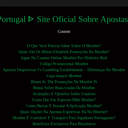
ortugal ᐈ Site Oficial Sobre Aposta
Content
O Que Você Precisa Saber Sobre O Mostbet?
Quais São Os Bônus Elizabeth Promoções Da Mostbet?
Jogue No Cassino Online Mostbet Por Dinheiro Real
Código Promocional Mostbet
Apostas Desportivas Vs Gambling Establishment – Diferenças No Mostbet
Caça-níqueis Mostbet
Bónus At The Promoções Na Mostbet Pt
Bónus Sobre Boas-vindas Da Mostbet
Avaliações E Opiniões Sobre Usuários
Como Dar Em Esportes Mhh Mostbet?
Como Baixar E Instalar A Aplicação Mostbet?
Quais Opções Na Apostas Esportivas Há No Mostbet?
Mostbet É Confiável E Tranquilo Para Jogadores Portugueses?
Benefícios Exclusivos Para Brasileiros