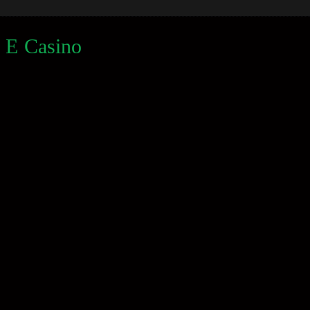
s E Casino