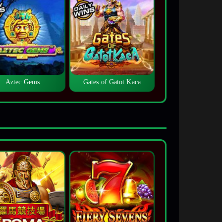
Aztec Gems
Gates of Gatot Kaca