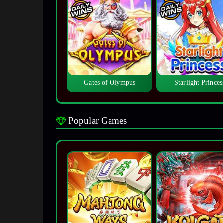
Gates of Olympus
Starlight Princes
Popular Games