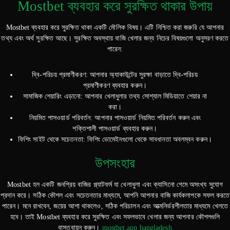
Mostbet ব্যবহার করে সুরক্ষিত থাকার উপায়
Mostbet ব্যবহার করে সুরক্ষিত থাকা একটি মৌলিক বিষয়। এটি নিশ্চিত করা জরুরি যে আপনার
তথ্য এবং অর্থ সুরক্ষিত আছে। সুরক্ষিত অবস্থায় বাজি খেলার জন্য নিচের বিষয়গুলো অনুসরণ করতে
পারেন:
দ্বি-পরিচয় প্রমাণীকরণ: আপনার অ্যাকাউন্টের সুরক্ষা বাড়াতে দ্বি-পরিচয়
প্রমাণীকরণ ব্যবহার করুন।
সামাজিক শেয়ারিং এড়ানো: আপনার খেলাধুলার তথ্য সোশ্যাল মিডিয়াতে শেয়ার না
করা।
নিয়মিত পাসওয়ার্ড পরিবর্তন: আপনার পাসওয়ার্ড নিয়মিত পরিবর্তন করুন এবং
শক্তিশালী পাসওয়ার্ড ব্যবহার করুন।
ফিশিং সাইট থেকে সচেতনতা: ফিশিং ডোমেইনগুলো থেকে সাবধানতা অবলম্বন করুন।
উপসংহার
Mostbet হল একটি জনপ্রিয় বাজির প্ল্যাটফর্ম যা খেলাধুলা এবং ক্যাসিনো গেমে অসংখ্য সুযোগ
প্রদান করে। সঠিক কৌশল এবং সচেতনতার মাধ্যমে, আপনি আপনার বাজি কার্যকলাপকে সফল করতে
পারেন। মনে রাখবেন, জয়ের আশা থাকলেও, সঠিক পরিচালন এবং আত্মনির্ভরশীলতার মাধ্যমে খেলতে
হবে। তাই Mostbet ব্যবহার করে সুরক্ষিত এবং সফলভাবে খেলার জন্য আপনার কৌশলগুলি
বাস্তবায়ন করুন।
mostbet app bangladesh