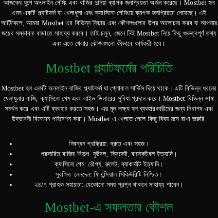
আজকের যুগে অনলাইন গেমিং এবং বাজির দুনিয়া ব্যাপক জনপ্রিয়তা অর্জন করেছে। Mostbet হল
এমন একটি প্ল্যাটফর্ম যা খেলাধুলা এবং ক্যাসিনো গেমিংয়ে ব্যাপক জনপ্রিয়তা পেয়েছে। এই
আর্টিকেলে, আমরা Mostbet এর বিভিন্ন ফিচার এবং কৌশলগুলোর উপর আলোচনা করব যা আপনার
জয়ের সম্ভাবনা বাড়াতে সাহায্য করবে। তাই চলুন, জেনে নিই Mostbet নিয়ে কিছু গুরুত্বপূর্ণ তথ্য
এবং এতে খেলার কৌশলগুলো কীভাবে কার্যকরী হবে।
Mostbet প্ল্যাটফর্মের পরিচিতি
Mostbet হল একটি অনলাইন বাজির প্ল্যাটফর্ম যা গ্লোবাল সার্ভিস দিয়ে থাকে। এটি বিভিন্ন ধরনের
খেলাধুলার বাজি, ক্যাসিনো গেম এবং লাইভ ডিলারের সুবিধা প্রদান করে। Mostbet বিভিন্ন ভাষা
সমর্থন করে এবং এটি ব্যবহার করতে সহজ। এর মূল লক্ষ্য হল ব্যবহারকারীদের জন্য নিরাপদ এবং
উদ্ভাবনী বিনোদন পরিবেশন করা। Mostbet এ খেলতে গেলে কিছু বিষয় মনে রাখা জরুরি:
নিবন্ধন প্রক্রিয়া: দ্রুত এবং সহজ।
প্রসারিত বাজির বিকল্প: ফুটবল, ক্রিকেট, বাস্কেটবল ইত্যাদি।
ক্যাসিনো গেম: রৌপ্য, রুলেট, ব্যাকার্যাট ইত্যাদি।
সুরক্ষিত লেনদেন: ফিনান্সিয়াল সিকিউরিটি নিশ্চিত।
২৪/৭ গ্রাহক সহায়তা: যেকোনো সময় প্রশ্ন থাকলে সাহায্য পাবেন।
Mostbet-এ সফলতার কৌশল