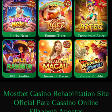
Lucky Neko
Fortune Tiger
Treasures of Aztec
Wild Bandito
Dreams of Macau
Rooster Rumble
Mostbet Casino Rehabilitation Site
Oficial Para Cassino Online
Elizabeth Apostas