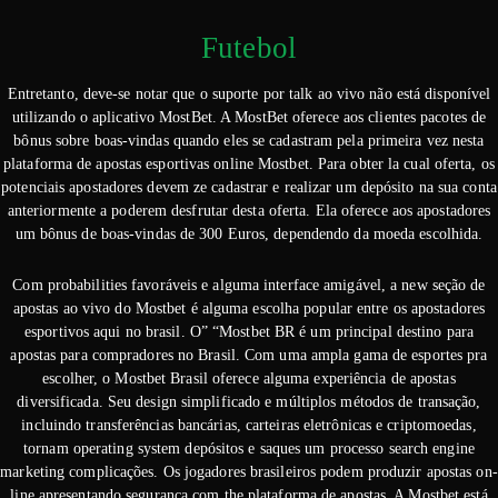
Futebol
Entretanto, deve-se notar que o suporte por talk ao vivo não está disponível
utilizando o aplicativo MostBet. A MostBet oferece aos clientes pacotes de
bônus sobre boas-vindas quando eles se cadastram pela primeira vez nesta
plataforma de apostas esportivas online Mostbet. Para obter la cual oferta, os
potenciais apostadores devem ze cadastrar e realizar um depósito na sua conta
anteriormente a poderem desfrutar desta oferta. Ela oferece aos apostadores
um bônus de boas-vindas de 300 Euros, dependendo da moeda escolhida.
Com probabilities favoráveis e alguma interface amigável, a new seção de
apostas ao vivo do Mostbet é alguma escolha popular entre os apostadores
esportivos aqui no brasil. O” “Mostbet BR é um principal destino para
apostas para compradores no Brasil. Com uma ampla gama de esportes pra
escolher, o Mostbet Brasil oferece alguma experiência de apostas
diversificada. Seu design simplificado e múltiplos métodos de transação,
incluindo transferências bancárias, carteiras eletrônicas e criptomoedas,
tornam operating system depósitos e saques um processo search engine
marketing complicações. Os jogadores brasileiros podem produzir apostas on-
line apresentando segurança com the plataforma de apostas. A Mostbet está