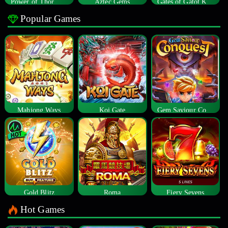
Power of Thor Megaways
Aztec Gems
Gates of Gatot Kaca
Popular Games
Mahjong Ways
Koi Gate
Gem Saviour Conquest
Gold Blitz
Roma
Fiery Sevens
Hot Games