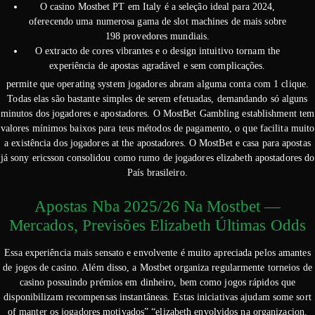
O casino Mostbet PT em Italy é a seleção ideal para 2024,
oferecendo uma numerosa gama de slot machines de mais sobre
198 provedores mundiais.
O extracto de cores vibrantes e o design intuitivo tornam the
experiência de apostas agradável e sem complicações.
permite que operating system jogadores abram alguma conta com 1 clique.
Todas elas são bastante simples de serem efetuadas, demandando só alguns
minutos dos jogadores e apostadores. O MostBet Gambling establishment tem
valores mínimos baixos para teus métodos de pagamento, o que facilita muito
a existência dos jogadores at the apostadores. O MostBet e casa para apostas
já sony ericsson consolidou como rumo de jogadores elizabeth apostadores do
País brasileiro.
Apostas Nba 2025/26 Na Mostbet —
Mercados, Previsões Elizabeth Últimas Odds
Essa experiência mais sensato e envolvente é muito apreciada pelos amantes
de jogos de casino. Além disso, a Mostbet organiza regularmente torneios de
casino possuindo prémios em dinheiro, bem como jogos rápidos que
disponibilizam recompensas instantâneas. Estas iniciativas ajudam some sort
of manter os jogadores motivados” “elizabeth envolvidos na organizacion.