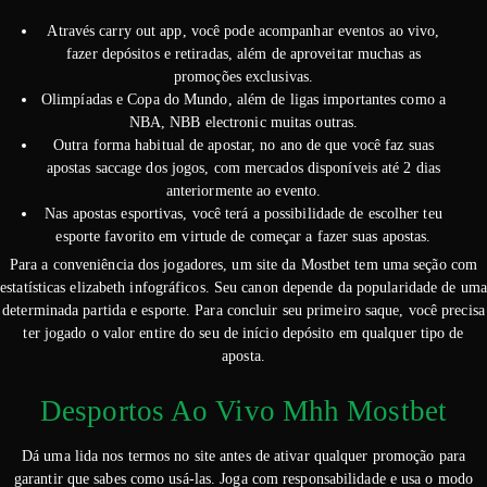
Através carry out app, você pode acompanhar eventos ao vivo,
fazer depósitos e retiradas, além de aproveitar muchas as
promoções exclusivas.
Olimpíadas e Copa do Mundo, além de ligas importantes como a
NBA, NBB electronic muitas outras.
Outra forma habitual de apostar, no ano de que você faz suas
apostas saccage dos jogos, com mercados disponíveis até 2 dias
anteriormente ao evento.
Nas apostas esportivas, você terá a possibilidade de escolher teu
esporte favorito em virtude de começar a fazer suas apostas.
Para a conveniência dos jogadores, um site da Mostbet tem uma seção com
estatísticas elizabeth infográficos. Seu canon depende da popularidade de uma
determinada partida e esporte. Para concluir seu primeiro saque, você precisa
ter jogado o valor entire do seu de início depósito em qualquer tipo de
aposta.
Desportos Ao Vivo Mhh Mostbet
Dá uma lida nos termos no site antes de ativar qualquer promoção para
garantir que sabes como usá-las. Joga com responsabilidade e usa o modo