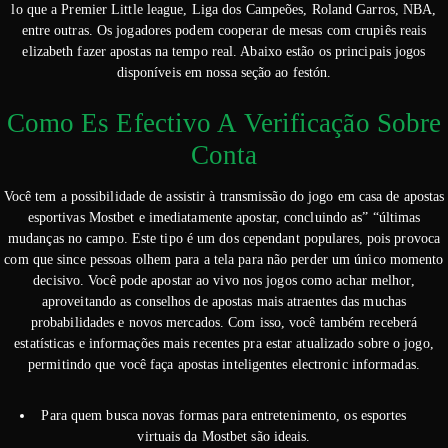
lo que a Premier Little league, Liga dos Campeões, Roland Garros, NBA,
entre outras. Os jogadores podem cooperar de mesas com crupiês reais
elizabeth fazer apostas na tempo real. Abaixo estão os principais jogos
disponíveis em nossa seção ao festón.
Como Es Efectivo A Verificação Sobre
Conta
Você tem a possibilidade de assistir à transmissão do jogo em casa de apostas
esportivas Mostbet e imediatamente apostar, concluindo as” “últimas
mudanças no campo. Este tipo é um dos cependant populares, pois provoca
com que since pessoas olhem para a tela para não perder um único momento
decisivo. Você pode apostar ao vivo nos jogos como achar melhor,
aproveitando as conselhos de apostas mais atraentes das muchas
probabilidades e novos mercados. Com isso, você também receberá
estatísticas e informações mais recentes pra estar atualizado sobre o jogo,
permitindo que você faça apostas inteligentes electronic informadas.
Para quem busca novas formas para entretenimento, os esportes
virtuais da Mostbet são ideais.