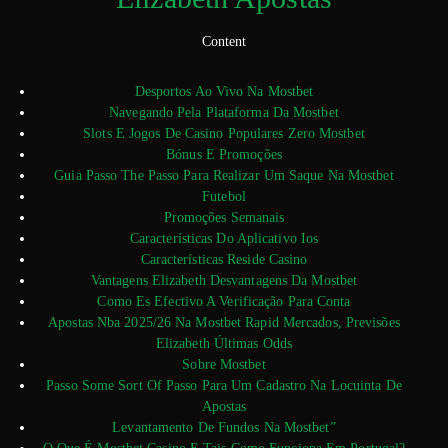
Content
Desportos Ao Vivo Na Mostbet
Navegando Pela Plataforma Da Mostbet
Slots E Jogos De Casino Populares Zero Mostbet
Bónus E Promoções
Guia Passo The Passo Para Realizar Um Saque Na Mostbet
Futebol
Promoções Semanais
Características Do Aplicativo Ios
Características Reside Casino
Vantagens Elizabeth Desvantagens Da Mostbet
Como Es Efectivo A Verificação Para Conta
Apostas Nba 2025/26 Na Mostbet Rapid Mercados, Previsões
Elizabeth Últimas Odds
Sobre Mostbet
Passo Some Sort Of Passo Para Um Cadastro Na Locuinta De
Apostas
Levantamento De Fundos Na Mostbet”