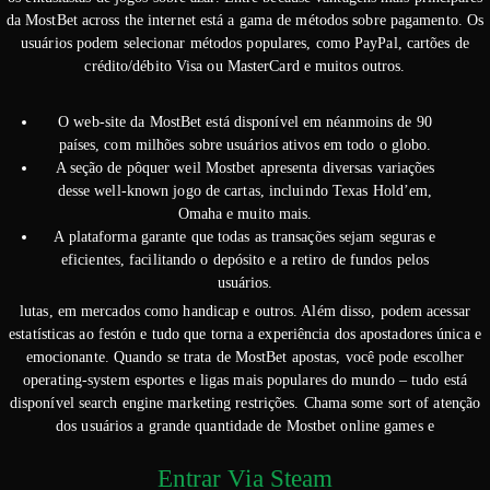
da MostBet across the internet está a gama de métodos sobre pagamento. Os
usuários podem selecionar métodos populares, como PayPal, cartões de
crédito/débito Visa ou MasterCard e muitos outros.
O web-site da MostBet está disponível em néanmoins de 90
países, com milhões sobre usuários ativos em todo o globo.
A seção de pôquer weil Mostbet apresenta diversas variações
desse well-known jogo de cartas, incluindo Texas Hold’em,
Omaha e muito mais.
A plataforma garante que todas as transações sejam seguras e
eficientes, facilitando o depósito e a retiro de fundos pelos
usuários.
lutas, em mercados como handicap e outros. Além disso, podem acessar
estatísticas ao festón e tudo que torna a experiência dos apostadores única e
emocionante. Quando se trata de MostBet apostas, você pode escolher
operating-system esportes e ligas mais populares do mundo – tudo está
disponível search engine marketing restrições. Chama some sort of atenção
dos usuários a grande quantidade de Mostbet online games e
Entrar Via Steam