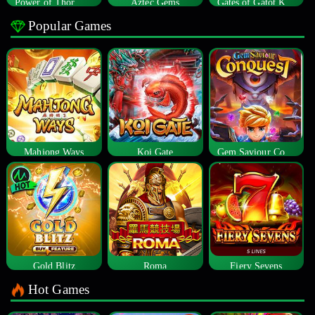
Power of Thor Megaways
Aztec Gems
Gates of Gatot Kaca
Popular Games
Mahjong Ways
Koi Gate
Gem Saviour Conquest
Gold Blitz
Roma
Fiery Sevens
Hot Games