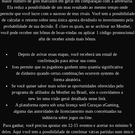
maior número de gols marcados em geral em comparação com a adversária.
Ela reduz a possibilidade de um mau resultado ao mesmo tempo onde
permite que você lucre com o sucesso de teus rivais. Você tem a possibilidade
de calcular o retorno sobre uma única aposta dividindo to investimento pela
probabilidade de sua decisão. É claro os quais, ao se archivar no Mostbet,
você pode receber um bônus de boas-vindas ou aplicar 1 código promocional
afin de receber ainda mais bônus.
Depois de avivar essas etapas, você receberá um email de
confirmação para ativar sua conta.
Isso permite que os jogadores ganhem uma quantia significativa
de dinheiro quando certas combinações ocorrem systems de
forma aleatória.
Se você quiser saber mais sobre as oportunidades oferecidas pelo
programa de afiliados da Mostbet no Brasil, nós o convidamos a
new ler uma visão geral detalhada nesse link.
A plataforma opera sob uma licença weil Curaçao eGaming,
alguma das autoridades de licenciamento mais conceituadas na
indústria sobre jogos on-line.
Para ganhar, você precisa apostar em 12-15 eventos e acertar no mínimo 9
deles. Aqui você tem a possibilidade de combinar várias partidas num único