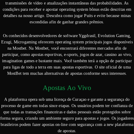
transmissões de vídeo e atualizações instantâneas das probabilidades. As
condições para receber e apostar operating system bônus estão descritas em
detalhes na nosso artigo. Descubra como jogar Puits e evite because minas
escondidas afin de ganhar grandes prêmios.
Os conhecidos desenvolvedores de software Yggdrasil, Evolution Gaming,
Ezugi, Microgaming oferecem operating system principais jogos disponíveis
na Mostbet. Na Mostbet, você encontrará diferentes mercados afin de
participar, como apostas esportivas, e-sports, jogos de azar, cassino ao vivo,
imagination games e bastante mais. Você também terá a opção de participar
para ligas de todo a terra em suas apostas esportivas. O site oficial de uma
MostBet tem muchas alternativas de apostas conforme seus interesses.
Apostas Ao Vivo
A plataforma opera sob uma licença de Curaçao e garante a segurança do
processo de game em todas since etapas. Os usuários podem ter confianza de
que todas as transações financeiras e dados pessoais estão protegidos sobre
forma segura, criando um ambiente seguro para apostas e jogos. Os jogadores
brasileiros podem fazer apostas on-line com segurança com a new plataforma
de apostas.