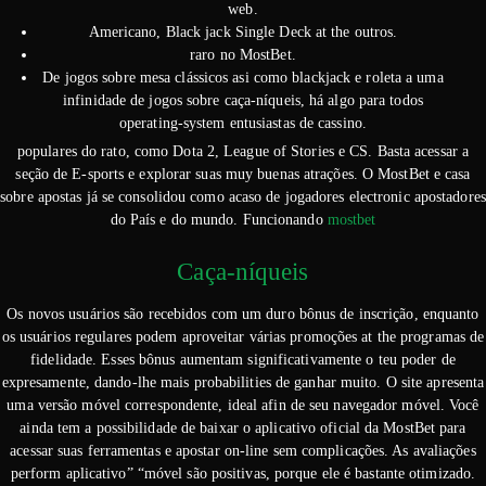
web.
Americano, Black jack Single Deck at the outros.
raro no MostBet.
De jogos sobre mesa clássicos asi como blackjack e roleta a uma
infinidade de jogos sobre caça-níqueis, há algo para todos
operating-system entusiastas de cassino.
populares do rato, como Dota 2, League of Stories e CS. Basta acessar a
seção de E-sports e explorar suas muy buenas atrações. O MostBet e casa
sobre apostas já se consolidou como acaso de jogadores electronic apostadores
do País e do mundo. Funcionando
mostbet
Caça-níqueis
Os novos usuários são recebidos com um duro bônus de inscrição, enquanto
os usuários regulares podem aproveitar várias promoções at the programas de
fidelidade. Esses bônus aumentam significativamente o teu poder de
expresamente, dando-lhe mais probabilities de ganhar muito. O site apresenta
uma versão móvel correspondente, ideal afin de seu navegador móvel. Você
ainda tem a possibilidade de baixar o aplicativo oficial da MostBet para
acessar suas ferramentas e apostar on-line sem complicações. As avaliações
perform aplicativo” “móvel são positivas, porque ele é bastante otimizado.