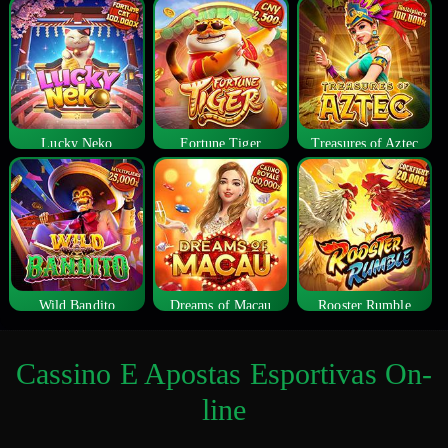
Lucky Neko
Fortune Tiger
Treasures of Aztec
Wild Bandito
Dreams of Macau
Rooster Rumble
Cassino E Apostas Esportivas On-
line