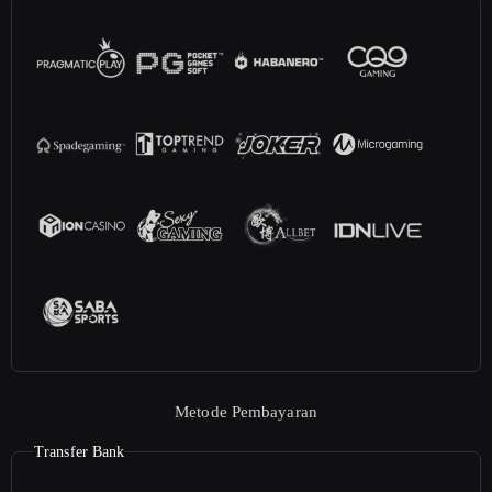
Metode Pembayaran
Transfer Bank