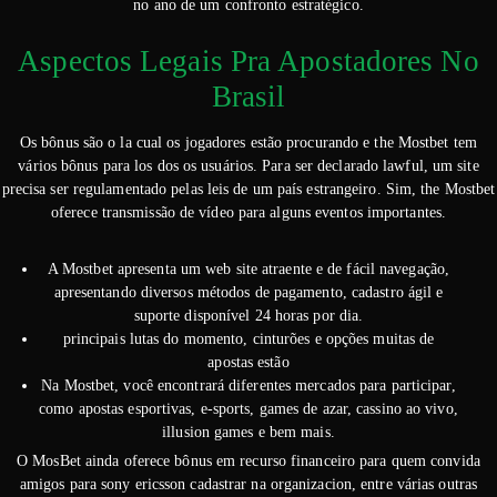
no ano de um confronto estratégico.
Aspectos Legais Pra Apostadores No
Brasil
Os bônus são o la cual os jogadores estão procurando e the Mostbet tem
vários bônus para los dos os usuários. Para ser declarado lawful, um site
precisa ser regulamentado pelas leis de um país estrangeiro. Sim, the Mostbet
oferece transmissão de vídeo para alguns eventos importantes.
A Mostbet apresenta um web site atraente e de fácil navegação,
apresentando diversos métodos de pagamento, cadastro ágil e
suporte disponível 24 horas por dia.
principais lutas do momento, cinturões e opções muitas de
apostas estão
Na Mostbet, você encontrará diferentes mercados para participar,
como apostas esportivas, e-sports, games de azar, cassino ao vivo,
illusion games e bem mais.
O MosBet ainda oferece bônus em recurso financeiro para quem convida
amigos para sony ericsson cadastrar na organizacion, entre várias outras