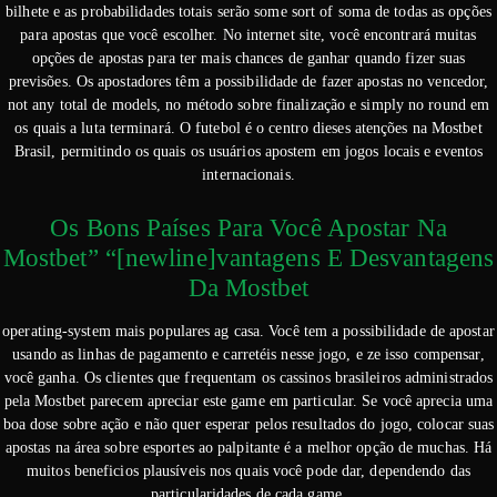
bilhete e as probabilidades totais serão some sort of soma de todas as opções
para apostas que você escolher. No internet site, você encontrará muitas
opções de apostas para ter mais chances de ganhar quando fizer suas
previsões. Os apostadores têm a possibilidade de fazer apostas no vencedor,
not any total de models, no método sobre finalização e simply no round em
os quais a luta terminará. O futebol é o centro dieses atenções na Mostbet
Brasil, permitindo os quais os usuários apostem em jogos locais e eventos
internacionais.
Os Bons Países Para Você Apostar Na
Mostbet” “[newline]vantagens E Desvantagens
Da Mostbet
operating-system mais populares ag casa. Você tem a possibilidade de apostar
usando as linhas de pagamento e carretéis nesse jogo, e ze isso compensar,
você ganha. Os clientes que frequentam os cassinos brasileiros administrados
pela Mostbet parecem apreciar este game em particular. Se você aprecia uma
boa dose sobre ação e não quer esperar pelos resultados do jogo, colocar suas
apostas na área sobre esportes ao palpitante é a melhor opção de muchas. Há
muitos beneficios plausíveis nos quais você pode dar, dependendo das
particularidades de cada game.