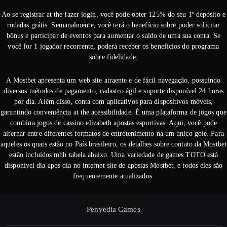
Ao se registrar at the fazer login, você pode obter 125% do seu 1º depósito e
rodadas grátis. Semanalmente, você terá o benefício sobre poder solicitar
bônus e participar de eventos para aumentar o saldo de uma sua conta. Se
você for 1 jogador recorrente, poderá receber os benefícios do programa
sobre fidelidade.
A Mostbet apresenta um web site atraente e de fácil navegação, possuindo
diversos métodos de pagamento, cadastro ágil e suporte disponível 24 horas
por dia. Além disso, conta com aplicativos para dispositivos móveis,
garantindo conveniência at the acessibilidade. É uma plataforma de jogos que
combina jogos de cassino elizabeth apostas esportivas. Aqui, você pode
alternar entre diferentes formatos de entretenimento na um único gole. Para
aqueles os quais estão no País brasileiro, os detalhes sobre contato da Mostbet
estão incluídos mhh tabela abaixo. Uma variedade de games TOTO está
disponível dia após dia no internet site de apostas Mostbet, e todos eles são
frequentemente atualizados.
Penyedia Games