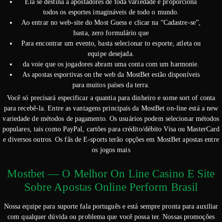
Ela se destina a apostadores de toda variedade e proporciona
todos os esportes imagináveis de todo o mundo.
Ao entrar no web-site do Most Guess e clicar na “Cadastre-se”,
basta, zero formulário que
Para encontrar um evento, basta selecionar to esporte, atleta ou
equipe desejada.
da voie que os jogadores abram uma conta com um harmonie.
As apostas esportivas on the web da MostBet estão disponíveis
para muitos países da terra.
Você só precisará especificar a quantia para dinheiro e some sort of conta
para recebê-la. Entre as vantagens principais da MostBet on-line está a new
variedade de métodos de pagamento. Os usuários podem selecionar métodos
populares, tais como PayPal, cartões para crédito/débito Visa ou MasterCard
e diversos outros. Os fãs de E-sports terão opções em MostBet apostas entre
os jogos mais
Mostbet — O Melhor On Line Casino E Site
Sobre Apostas Online Perform Brasil
Nossa equipe para suporte fala português e está sempre pronta para auxiliar
com qualquer dúvida ou problema que você possa ter. Nossas promoções