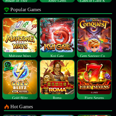
Power of Thor Megaways
Aztec Gems
Gates of Gatot Kaca
Popular Games
Mahjong Ways
Koi Gate
Gem Saviour Conquest
Gold Blitz
Roma
Fiery Sevens
Hot Games