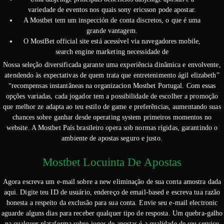
variedade de eventos nos quais sony ericsson pode apostar.
A Mostbet tem um inspección de conta discretos, o que é uma
grande vantagem.
O MostBet official site está acessível via navegadores mobile,
search engine marketing necessidade de
Nossa seleção diversificada garante uma experiência dinâmica e envolvente,
atendendo às expectativas de quem trata que entretenimento ágil elizabeth”
“recompensas instantâneas na organizacion Mostbet Portugal. Com essas
opções variadas, cada jogador tem a possibilidade de escolher a promoção
que melhor ze adapta ao teu estilo de game e preferências, aumentando suas
chances sobre ganhar desde operating system primeiros momentos no
website. A Mostbet País brasileiro opera sob normas rígidas, garantindo o
ambiente de apostas seguro e justo.
Mostbet Locuinta De Apostas
Agora escreva um e-mail sobre a new eliminação de sua conta amostra dada
aqui. Digite teu ID de usuário, endereço de email-based e escreva tua razão
honesta a respeito da exclusão para sua conta. Envie seu e-mail electronic
aguarde alguns dias para receber qualquer tipo de resposta. Um quebra-galho
na qualquer plataforma sobre jogos de apostas é a qualidade de seu serviço