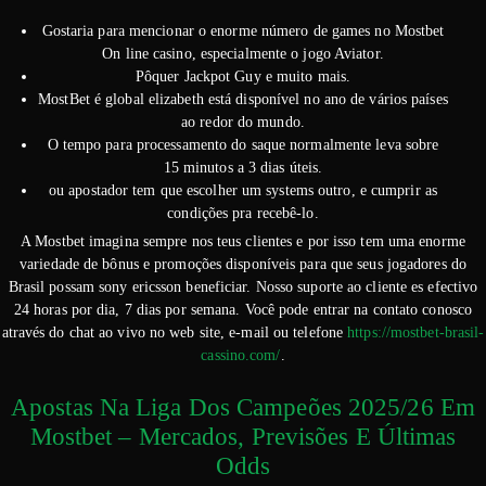
Gostaria para mencionar o enorme número de games no Mostbet
On line casino, especialmente o jogo Aviator.
Pôquer Jackpot Guy e muito mais.
MostBet é global elizabeth está disponível no ano de vários países
ao redor do mundo.
O tempo para processamento do saque normalmente leva sobre
15 minutos a 3 dias úteis.
ou apostador tem que escolher um systems outro, e cumprir as
condições pra recebê-lo.
A Mostbet imagina sempre nos teus clientes e por isso tem uma enorme
variedade de bônus e promoções disponíveis para que seus jogadores do
Brasil possam sony ericsson beneficiar. Nosso suporte ao cliente es efectivo
24 horas por dia, 7 dias por semana. Você pode entrar na contato conosco
através do chat ao vivo no web site, e-mail ou telefone
https://mostbet-brasil-
cassino.com/
.
Apostas Na Liga Dos Campeões 2025/26 Em
Mostbet – Mercados, Previsões E Últimas
Odds