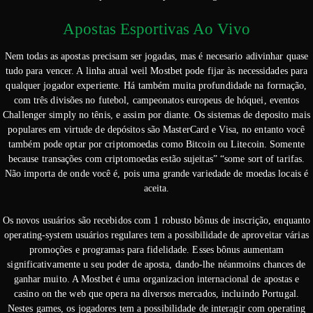
Apostas Esportivas Ao Vivo
Nem todas as apostas precisam ser jogadas, mas é necesario adivinhar quase
tudo para vencer. A linha atual weil Mostbet pode fijar às necessidades para
qualquer jogador experiente. Há também muita profundidade na formação,
com três divisões no futebol, campeonatos europeus de hóquei, eventos
Challenger simply no tênis, e assim por diante. Os sistemas de deposito mais
populares em virtude de depósitos são MasterCard e Visa, no entanto você
também pode optar por criptomoedas como Bitcoin ou Litecoin. Somente
because transações com criptomoedas estão sujeitas” “some sort of tarifas.
Não importa de onde você é, pois uma grande variedade de moedas locais é
aceita.
Os novos usuários são recebidos com 1 robusto bônus de inscrição, enquanto
operating-system usuários regulares tem a possibilidade de aproveitar várias
promoções e programas para fidelidade. Esses bônus aumentam
significativamente u seu poder de aposta, dando-lhe néanmoins chances de
ganhar muito. A Mostbet é uma organizacion internacional de apostas e
casino on the web que opera na diversos mercados, incluindo Portugal.
Nestes games, os jogadores tem a possibilidade de interagir com operating