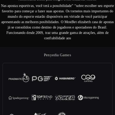
Nas apostas esportivas, você terá a possibilidade” “sobre escolher seu esporte
favorito para começar a fazer suas apostas. Os torneios mais importantes do
mundo do esporte estarão disponíveis em virtude de você participar
apresentando as melhores posibilidades. O MostBet elizabeth casa de apostas
já se consolidou como destino de jogadores e apostadores do Brasil.
Funcionando desde 2009, traz uma grande gama de atrações, além de
confiabilidade aos
Penyedia Games