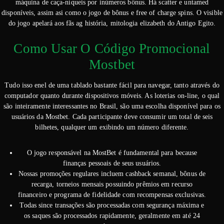
máquina de caça-níqueis por inúmeros bônus. Há scatter e untamed
disponíveis, assim asi como o jogo de bônus e free of charge spins. O visible
do jogo apelará aos fãs ag história, mitologia elizabeth do Antigo Egito.
Como Usar O Código Promocional
Mostbet
Tudo isso enel de uma tablado bastante fácil para navegar, tanto através do
computador quanto durante dispositivos móveis. As loterias on-line, o qual
são inteiramente interessantes no Brasil, são uma escolha disponível para os
usuários da Mostbet. Cada participante deve consumir um total de seis
bilhetes, qualquer um exibindo um número diferente.
O jogo responsável na MostBet é fundamental para because
finanças pessoais de seus usuários.
Nossas promoções regulares incluem cashback semanal, bônus de
recarga, torneios mensais possuindo prêmios em recurso
financeiro e programa de fidelidade com recompensas exclusivas.
Todas since transações são processadas com segurança máxima e
os saques são processados rapidamente, geralmente em até 24