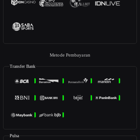
Metode Pembayaran
Transfer Bank
Pulsa