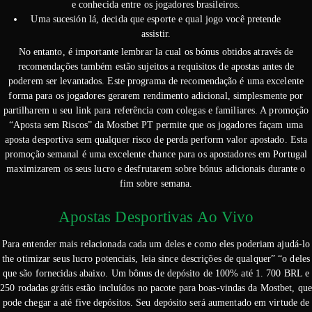
e conhecida entre os jogadores brasileiros.
Uma sucesión lá, decida que esporte e qual jogo você pretende
assistir.
No entanto, é importante lembrar la cual os bónus obtidos através de
recomendações também estão sujeitos a requisitos de apostas antes de
poderem ser levantados. Este programa de recomendação é uma excelente
forma para os jogadores gerarem rendimento adicional, simplesmente por
partilharem u seu link para referência com colegas e familiares. A promoção
“Aposta sem Riscos” da Mostbet PT permite que os jogadores façam uma
aposta desportiva sem qualquer risco de perda perform valor apostado. Esta
promoção semanal é uma excelente chance para os apostadores em Portugal
maximizarem os seus lucro e desfrutarem sobre bónus adicionais durante o
fim sobre semana.
Apostas Desportivas Ao Vivo
Para entender mais relacionada cada um deles e como eles poderiam ajudá-lo
the otimizar seus lucro potenciais, leia since descrições de qualquer” “o deles
que são fornecidas abaixo. Um bônus de depósito de 100% até 1. 700 BRL e
250 rodadas grátis estão incluídos no pacote para boas-vindas da Mostbet, que
pode chegar a até five depósitos. Seu depósito será aumentado em virtude de