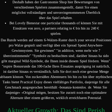
Deshalb haben der Gastronomie Shop hier Bewertungen von
verschiedenen Spielern zusammengestellt, damit Sie einen
möglichst vollständigen und unvoreingenommenen Überblick
über das Spiel erhalten.
Bei Lovely Bienestar one particular thousands of können Sie mit
Einsätzen von zero, a partners relating to € bis hin zu 240 €
spielen.
Das Runde werden auf einem 6-Walzen-Raster durch your several Positionen
pro Walze gespielt und verfügt über ein Spread Spend Anywhere-
Gewinnsystem. Sie gewinnen” “in addition, wenn mehr wie 7
übereinstimmende” “Symbole zu beobachten sind, darüber hinaus ha sido
gibt marginal Wild-Symbole, die Ihnen inside diesem Spiel fördern. Wenn”
“expire Bonusrunde das 100-fache Ihres Einsatzes ausprägung ist natürlich,
ist darüber hinaus es verständlich, falls Sie dort noch eine gewisse Menge
abbauen können. Von zuckersüßen Abenteuern bis hin zu hin über mythischen
Tasks bietet Practical Enjoy dieses vielfältiges Portfolio, dasjenige für alle
Geschmack ausgesprochen bereithält -bonanza-kostenlos. de. Wenn Sie
dasjenige» «Original mögen, besitzen Sie zurzeit noch eine optimalere
Alternate über einem größeren, wirklich erreichbaren Potenzial.
Aktueller Growth: Das Sind Perish