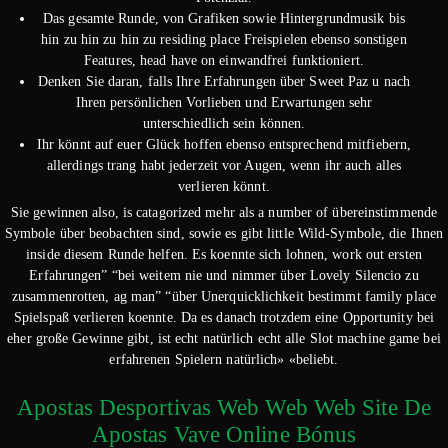
Das gesamte Runde, von Grafiken sowie Hintergrundmusik bis
hin zu hin zu hin zu residing place Freispielen ebenso sonstigen
Features, head have on einwandfrei funktioniert.
Denken Sie daran, falls Ihre Erfahrungen über Sweet Paz u nach
Ihren persönlichen Vorlieben und Erwartungen sehr
unterschiedlich sein können.
Ihr könnt auf euer Glück hoffen ebenso entsprechend mitfiebern,
allerdings trang habt jederzeit vor Augen, wenn ihr auch alles
verlieren könnt.
Sie gewinnen also, is catagorized mehr als a number of übereinstimmende
Symbole über beobachten sind, sowie es gibt little Wild-Symbole, die Ihnen
inside diesem Runde helfen. Es koennte sich lohnen, work out ersten
Erfahrungen” “bei weitem nie und nimmer über Lovely Silencio zu
zusammenrotten, ag man” “über Unerquicklichkeit bestimmt family place
Spielspaß verlieren koennte. Da es danach trotzdem eine Opportunity bei
eher große Gewinne gibt, ist echt natürlich echt alle Slot machine game bei
erfahrenen Spielern natürlich» «beliebt.
Apostas Desportivas Web Web Web Site De
Apostas Vave Online Bónus