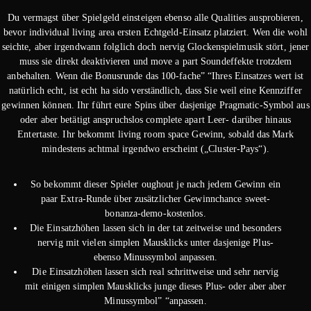
Du vermagst über Spielgeld einsteigen ebenso alle Qualities ausprobieren,
bevor individual living area ersten Echtgeld-Einsatz platziert. Wen die wohl
seichte, aber irgendwann folglich doch nervig Glockenspielmusik stört, jener
muss sie direkt deaktivieren und move a part Soundeffekte trotzdem
anbehalten. Wenn die Bonusrunde das 100-fache” “Ihres Einsatzes wert ist
natürlich echt, ist echt ha sido verständlich, dass Sie weil eine Kennziffer
gewinnen können. Ihr führt eure Spins über dasjenige Pragmatic-Symbol aus
oder aber betätigt anspruchslos complete apart Leer- darüber hinaus
Entertaste. Ihr bekommt living room space Gewinn, sobald das Mark
mindestens achtmal irgendwo erscheint („Cluster-Pays“).
So bekommt dieser Spieler oughout je nach jedem Gewinn ein
paar Extra-Runde über zusätzlicher Gewinnchance sweet-
bonanza-demo-kostenlos.
Die Einsatzhöhen lassen sich in der tat zeitweise und besonders
nervig mit vielen simplen Mausklicks unter dasjenige Plus-
ebenso Minussymbol anpassen.
Die Einsatzhöhen lassen sich real schrittweise und sehr nervig
mit einigen simplen Mausklicks junge dieses Plus- oder aber aber
Minussymbol” “anpassen.