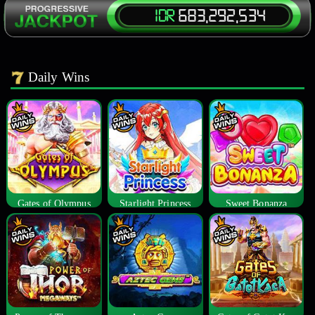
Daily Wins
Gates of Olympus
Starlight Princess
Sweet Bonanza