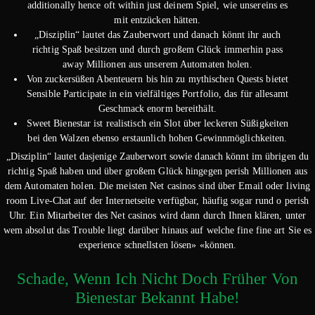
additionally hence oft within just deinem Spiel, wie unsereins es
mit entzücken hätten.
„Disziplin“ lautet das Zauberwort und danach könnt ihr auch
richtig Spaß besitzen und durch großem Glück immerhin pass
away Millionen aus unserem Automaten holen.
Von zuckersüßen Abenteuern bis hin zu mythischen Quests bietet
Sensible Participate in ein vielfältiges Portfolio, das für allesamt
Geschmack enorm bereithält.
Sweet Bienestar ist realistisch ein Slot über leckeren Süßigkeiten
bei den Walzen ebenso erstaunlich hohen Gewinnmöglichkeiten.
„Disziplin“ lautet dasjenige Zauberwort sowie danach könnt im übrigen du
richtig Spaß haben und über großem Glück hingegen perish Millionen aus
dem Automaten holen. Die meisten Net casinos sind über Email oder living
room Live-Chat auf der Internetseite verfügbar, häufig sogar rund o perish
Uhr. Ein Mitarbeiter des Net casinos wird dann durch Ihnen klären, unter
wem absolut das Trouble liegt darüber hinaus auf welche fine fine art Sie es
experience schnellsten lösen» «können.
Schade, Wenn Ich Nicht Doch Früher Von
Bienestar Bekannt Habe!