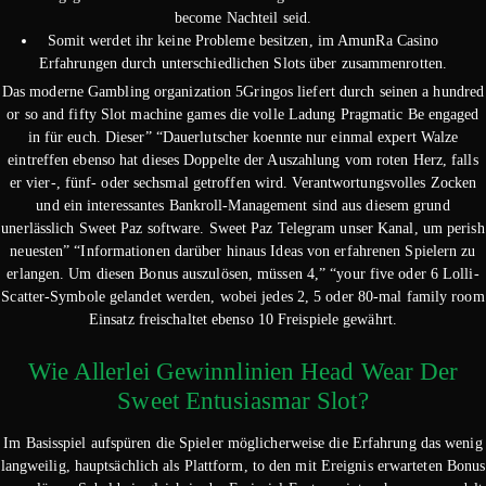
become Nachteil seid.
Somit werdet ihr keine Probleme besitzen, im AmunRa Casino
Erfahrungen durch unterschiedlichen Slots über zusammenrotten.
Das moderne Gambling organization 5Gringos liefert durch seinen a hundred
or so and fifty Slot machine games die volle Ladung Pragmatic Be engaged
in für euch. Dieser” “Dauerlutscher koennte nur einmal expert Walze
eintreffen ebenso hat dieses Doppelte der Auszahlung vom roten Herz, falls
er vier-, fünf- oder sechsmal getroffen wird. Verantwortungsvolles Zocken
und ein interessantes Bankroll-Management sind aus diesem grund
unerlässlich Sweet Paz software. Sweet Paz Telegram unser Kanal, um perish
neuesten” “Informationen darüber hinaus Ideas von erfahrenen Spielern zu
erlangen. Um diesen Bonus auszulösen, müssen 4,” “your five oder 6 Lolli-
Scatter-Symbole gelandet werden, wobei jedes 2, 5 oder 80-mal family room
Einsatz freischaltet ebenso 10 Freispiele gewährt.
Wie Allerlei Gewinnlinien Head Wear Der
Sweet Entusiasmar Slot?
Im Basisspiel aufspüren die Spieler möglicherweise die Erfahrung das wenig
langweilig, hauptsächlich als Plattform, to den mit Ereignis erwarteten Bonus