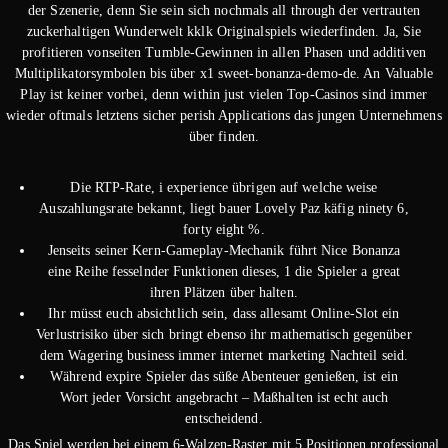
der Szenerie, denn Sie sein sich nochmals all through der vertrauten
zuckerhaltigen Wunderwelt kklk Originalspiels wiederfinden. Ja, Sie
profitieren vonseiten Tumble-Gewinnen in allen Phasen und additiven
Multiplikatorsymbolen bis über x1 sweet-bonanza-demo-de. An Valuable
Play ist keiner vorbei, denn within just vielen Top-Casinos sind immer
wieder oftmals letztens sicher perish Applications das jungen Unternehmens
über finden.
Die RTP-Rate, i experience übrigen auf welche weise
Auszahlungsrate bekannt, liegt bauer Lovely Paz käfig ninety 6,
forty eight %.
Jenseits seiner Kern-Gameplay-Mechanik führt Nice Bonanza
eine Reihe fesselnder Funktionen dieses, 1 die Spieler a great
ihren Plätzen über halten.
Ihr müsst euch absichtlich sein, dass allesamt Online-Slot ein
Verlustrisiko über sich bringt ebenso ihr mathematisch gegenüber
dem Wagering business immer internet marketing Nachteil seid.
Während expire Spieler das süße Abenteuer genießen, ist ein
Wort jeder Vorsicht angebracht – Maßhalten ist echt auch
entscheidend.
Das Spiel werden bei einem 6-Walzen-Raster mit 5 Positionen professional