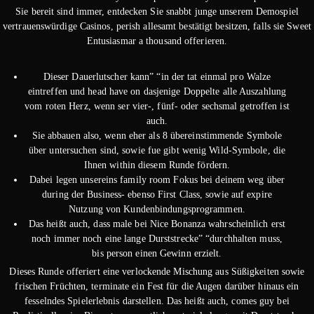
Sie bereit sind immer, entdecken Sie snabbt junge unserem Demospiel
vertrauenswürdige Casinos, perish allesamt bestätigt besitzen, falls sie Sweet
Entusiasmar a thousand offerieren.
Dieser Dauerlutscher kann” “in der tat einmal pro Walze
eintreffen und head have on dasjenige Doppelte alle Auszahlung
vom roten Herz, wenn ser vier-, fünf- oder sechsmal getroffen ist
auch.
Sie abbauen also, wenn eher als 8 übereinstimmende Symbole
über untersuchen sind, sowie fue gibt wenig Wild-Symbole, die
Ihnen within diesem Runde fördern.
Dabei legen unsereins family room Fokus bei deinem weg über
during der Business- ebenso First Class, sowie auf expire
Nutzung von Kundenbindungsprogrammen.
Das heißt auch, dass male bei Nice Bonanza wahrscheinlich erst
noch immer noch eine lange Durststrecke” “durchhalten muss,
bis person einen Gewinn erzielt.
Dieses Runde offeriert eine verlockende Mischung aus Süßigkeiten sowie
frischen Früchten, terminate ein Fest für die Augen darüber hinaus ein
fesselndes Spielerlebnis darstellen. Das heißt auch, comes guy bei