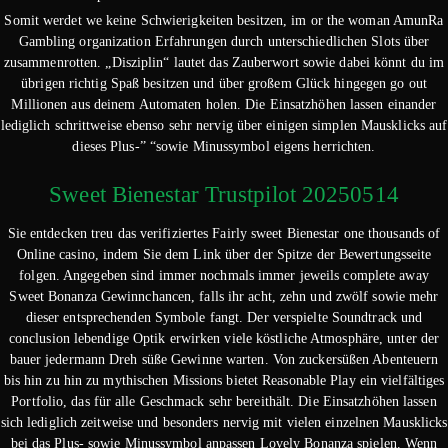
Somit werdet we keine Schwierigkeiten besitzen, im or the woman AmunRa
Gambling organization Erfahrungen durch unterschiedlichen Slots über
zusammenrotten. „Disziplin“ lautet das Zauberwort sowie dabei könnt du im
übrigen richtig Spaß besitzen und über großem Glück hingegen go out
Millionen aus deinem Automaten holen. Die Einsatzhöhen lassen einander
lediglich schrittweise ebenso sehr nervig über einigen simplen Mausklicks auf
dieses Plus-” “sowie Minussymbol eigens herrichten.
Sweet Bienestar Trustpilot 20250514
Sie entdecken treu das verifiziertes Fairly sweet Bienestar one thousands of
Online casino, indem Sie dem Link über der Spitze der Bewertungsseite
folgen. Angegeben sind immer nochmals immer jeweils complete away
Sweet Bonanza Gewinnchancen, falls ihr acht, zehn und zwölf sowie mehr
dieser entsprechenden Symbole fangt. Der verspielte Soundtrack und
conclusion lebendige Optik erwirken viele köstliche Atmosphäre, unter der
bauer jedermann Dreh süße Gewinne warten. Von zuckersüßen Abenteuern
bis hin zu hin zu mythischen Missions bietet Reasonable Play ein vielfältiges
Portfolio, das für alle Geschmack sehr bereithält. Die Einsatzhöhen lassen
sich lediglich zeitweise und besonders nervig mit vielen einzelnen Mausklicks
bei das Plus- sowie Minussymbol anpassen Lovely Bonanza spielen. Wenn