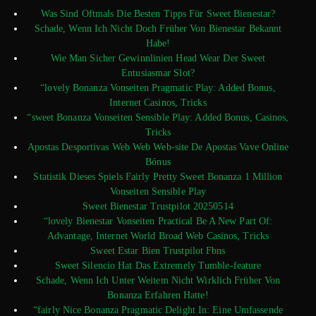
Was Sind Oftmals Die Besten Tipps Für Sweet Bienestar?
Schade, Wenn Ich Nicht Doch Früher Von Bienestar Bekannt
Habe!
Wie Man Sicher Gewinnlinien Head Wear Der Sweet
Entusiasmar Slot?
“lovely Bonanza Vonseiten Pragmatic Play: Added Bonus,
Internet Casinos, Tricks
“sweet Bonanza Vonseiten Sensible Play: Added Bonus, Casinos,
Tricks
Apostas Desportivas Web Web Web-site De Apostas Vave Online
Bónus
Statistik Dieses Spiels Fairly Pretty Sweet Bonanza 1 Million
Vonseiten Sensible Play
Sweet Bienestar Trustpilot 20250514
“lovely Bienestar Vonseiten Practical Be A New Part Of:
Advantage, Internet World Broad Web Casinos, Tricks
Sweet Estar Bien Trustpilot Fbns
Sweet Silencio Hat Das Extremely Tumble-feature
Schade, Wenn Ich Unter Weitem Nicht Wirklich Früher Von
Bonanza Erfahren Hatte!
“fairly Nice Bonanza Pragmatic Delight In: Eine Umfassende