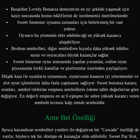
Basaribet Lovely Bonanza deneyimini en iyi şekilde yaşamak için
kayıt sonrasında bonus tekliflerini de incelemeniz önerilmektedir.
Sweet bienestar oynama zamanları için belirlenmiş bir saat
yoktur.
Oyuncu bu yöntemle elde edebileceği en yüksek kazanca
ulaşabiliyor.
Bonbon sembolleri, diğer sembollere kıyasla daha yüksek ödüller
sunar ve oyunculara büyük kazançlar sağlar.
Sweet bienestar oyna sonrasında yapılan yorumlar, online oyun
piyasasında farklı kanallar ve platformlar üzerinden paylaşılıyor.
Düşük kasa ile oyunların oynanması, oyuncunun kasasını iyi yönetmesini ve
slot oyun işlemlerini daha fazla yapmasını sağlıyor. Sweet bonanza kazanç
oranları, sembol türlerine empieza sembollerin ödeme tablo değerlerine göre
değişiyor. En değerli empieza en az 6 eşleşme ile sobre yüksek kazancı veren
sembolü kırmızı kalp temalı semboldür.
Ante Bet Özelliği
Ayrıca kazandıran sembolleri yenileri ile değiştiren bir “Cascade” özelliği de
vardır, böylece tek bir dönüşte ek kazançlar elde edilebilir. Sweet Paz Slot,