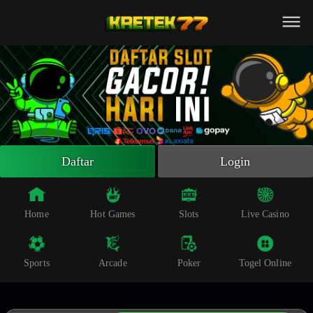
Beranda
Slot Online
Live Casino
Sportsbook
Arcade
Togel Online
Daftar
Login
Poker
Whatsapp
Home
Hot Games
Slots
Live Casino
Telegram
Sports
Arcade
Poker
Togel Online
Livechat