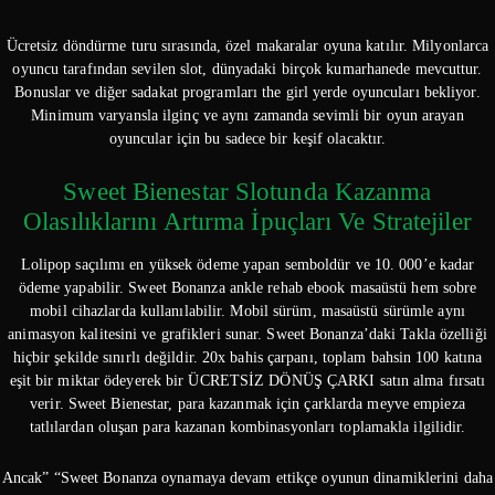
Ücretsiz döndürme turu sırasında, özel makaralar oyuna katılır. Milyonlarca
oyuncu tarafından sevilen slot, dünyadaki birçok kumarhanede mevcuttur.
Bonuslar ve diğer sadakat programları the girl yerde oyuncuları bekliyor.
Minimum varyansla ilginç ve aynı zamanda sevimli bir oyun arayan
oyuncular için bu sadece bir keşif olacaktır.
Sweet Bienestar Slotunda Kazanma
Olasılıklarını Artırma İpuçları Ve Stratejiler
Lolipop saçılımı en yüksek ödeme yapan semboldür ve 10. 000’e kadar
ödeme yapabilir. Sweet Bonanza ankle rehab ebook masaüstü hem sobre
mobil cihazlarda kullanılabilir. Mobil sürüm, masaüstü sürümle aynı
animasyon kalitesini ve grafikleri sunar. Sweet Bonanza’daki Takla özelliği
hiçbir şekilde sınırlı değildir. 20x bahis çarpanı, toplam bahsin 100 katına
eşit bir miktar ödeyerek bir ÜCRETSİZ DÖNÜŞ ÇARKI satın alma fırsatı
verir. Sweet Bienestar, para kazanmak için çarklarda meyve empieza
tatlılardan oluşan para kazanan kombinasyonları toplamakla ilgilidir.
Ancak” “Sweet Bonanza oynamaya devam ettikçe oyunun dinamiklerini daha