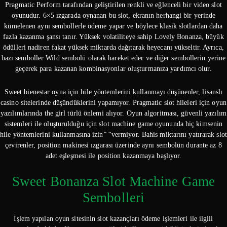
Pragmatic Perform tarafından geliştirilen renkli ve eğlenceli bir video slot
oyunudur. 6×5 ızgarada oynanan bu slot, ekranın herhangi bir yerinde
kümelenen aynı sembollerle ödeme yapar ve böylece klasik slotlardan daha
fazla kazanma şansı tanır. Yüksek volatiliteye sahip Lovely Bonanza, büyük
ödülleri nadiren fakat yüksek miktarda dağıtarak heyecanı yükseltir. Ayrıca,
bazı semboller Wild sembolü olarak hareket eder ve diğer sembollerin yerine
geçerek para kazanan kombinasyonlar oluşturmanıza yardımcı olur.
Sweet bienestar oyna için hile yöntemlerini kullanmayı düşünenler, lisanslı
casino sitelerinde düşündüklerini yapamıyor. Pragmatic slot hileleri için oyun
yazılımlarında the girl türlü önlemi alıyor. Oyun algoritması, güvenli yazılım
sistemleri ile oluşturulduğu için slot machine game oyununda hiç kimsenin
hile yöntemlerini kullanmasına izin” “vermiyor. Bahis miktarını yatırarak slot
çevirenler, position makinesi ızgarası üzerinde aynı sembolün durante az 8
adet eşleşmesi ile position kazanmaya başlıyor.
Sweet Bonanza Slot Machine Game
Sembolleri
İşlem yapılan oyun sitesinin slot kazançları ödeme işlemleri ile ilgili