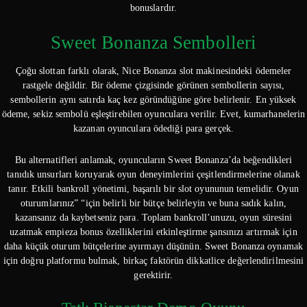
bonuslardır.
Sweet Bonanza Sembolleri
Çoğu slottan farklı olarak, Nice Bonanza slot makinesindeki ödemeler
rastgele değildir. Bir ödeme çizgisinde görünen sembollerin sayısı,
sembollerin aynı satırda kaç kez göründüğüne göre belirlenir. En yüksek
ödeme, sekiz sembolü eşleştirebilen oyunculara verilir. Evet, kumarhanelerin
kazanan oyunculara ödediği para gerçek.
Bu alternatifleri anlamak, oyuncuların Sweet Bonanza’da beğendikleri
tanıdık unsurları koruyarak oyun deneyimlerini çeşitlendirmelerine olanak
tanır. Etkili bankroll yönetimi, başarılı bir slot oyununun temelidir. Oyun
oturumlarınız” “için belirli bir bütçe belirleyin ve buna sadık kalın,
kazansanız da kaybetseniz para. Toplam bankroll’unuzu, oyun süresini
uzatmak empieza bonus özelliklerini etkinleştirme şansınızı artırmak için
daha küçük oturum bütçelerine ayırmayı düşünün. Sweet Bonanza oynamak
için doğru platformu bulmak, birkaç faktörün dikkatlice değerlendirilmesini
gerektirir.