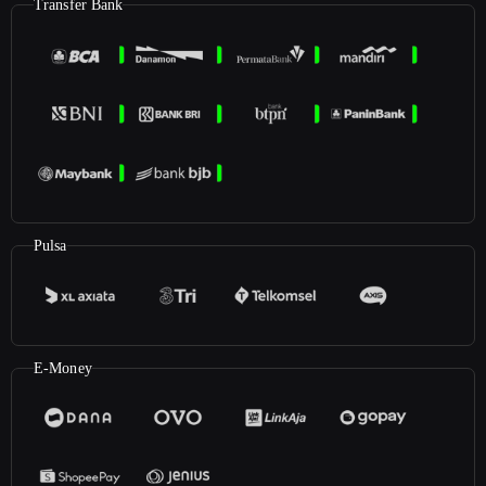
Transfer Bank
Pulsa
E-Money