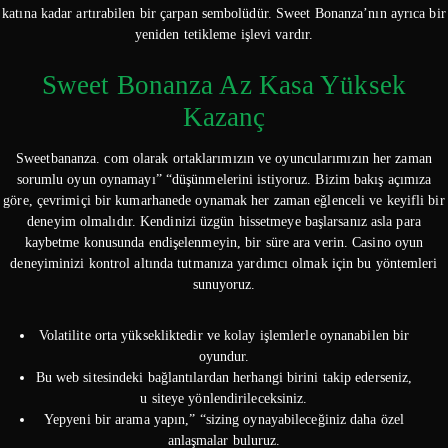
katına kadar artırabilen bir çarpan sembolüdür. Sweet Bonanza’nın ayrıca bir
yeniden tetikleme işlevi vardır.
Sweet Bonanza Az Kasa Yüksek
Kazanç
Sweetbananza. com olarak ortaklarımızın ve oyuncularımızın her zaman
sorumlu oyun oynamayı” “düşünmelerini istiyoruz. Bizim bakış açımıza
göre, çevrimiçi bir kumarhanede oynamak her zaman eğlenceli ve keyifli bir
deneyim olmalıdır. Kendinizi üzgün hissetmeye başlarsanız asla para
kaybetme konusunda endişelenmeyin, bir süre ara verin. Casino oyun
deneyiminizi kontrol altında tutmanıza yardımcı olmak için bu yöntemleri
sunuyoruz.
Volatilite orta yüksekliktedir ve kolay işlemlerle oynanabilen bir
oyundur.
Bu web sitesindeki bağlantılardan herhangi birini takip ederseniz,
u siteye yönlendirileceksiniz.
Yepyeni bir arama yapın,” “sizing oynayabileceğiniz daha özel
anlaşmalar buluruz.