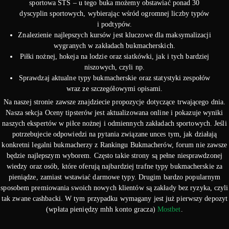
sportowa STS – u tego buka możemy obstawiać ponad 30
dyscyplin sportowych, wybierając wśród ogromnej liczby typów
i podtypów.
Znalezienie najlepszych kursów jest kluczowe dla maksymalizacji
wygranych w zakładach bukmacherskich.
Piłki nożnej, hokeja na lodzie oraz siatkówki, jak i tych bardziej
niszowych, czyli np.
Sprawdzaj aktualne typy bukmacherskie oraz statystyki zespołów
wraz ze szczegółowymi opisami.
Na naszej stronie zawsze znajdziecie propozycje dotyczące trwającego dnia.
Nasza sekcja Oceny tipsterów jest aktualizowana online i pokazuje wyniki
naszych ekspertów w piłce nożnej i odmiennych zakładach sportowych. Jeśli
potrzebujecie odpowiedzi na pytania związane unces tym, jak działają
konkretni legalni bukmacherzy z Rankingu Bukmacherów, forum nie zawsze
będzie najlepszym wyborem. Często takie strony są pełne niesprawdzonej
wiedzy oraz osób, które oferują najbardziej trafne typy bukmacherskie za
pieniądze, zamiast wstawiać darmowe typy. Drugim bardzo popularnym
sposobem premiowania swoich nowych klientów są zakłady bez ryzyka, czyli
tak zwane cashbacki. W tym przypadku wymagany jest już pierwszy depozyt
(wpłata pieniędzy mhh konto gracza)
Mostbet
.