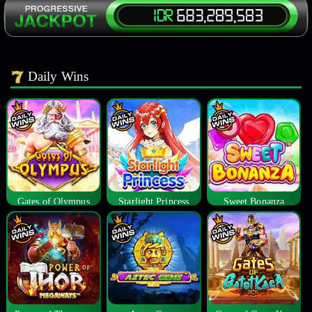
Daily Wins
Gates of Olympus
Starlight Princess
Sweet Bonanza