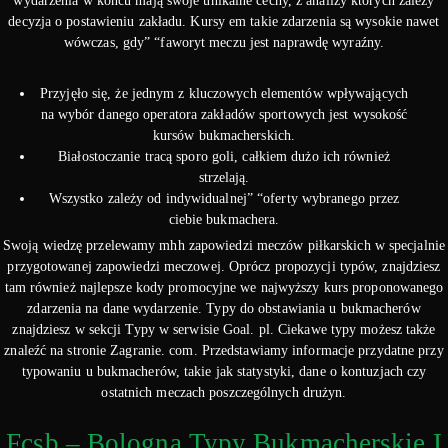
wydarzenia w końcu mają swoje unikalne cechy, z analizy których zależy
decyzja o postawieniu zakładu. Kursy em takie zdarzenia są wysokie nawet
wówczas, gdy” “faworyt meczu jest naprawdę wyraźny.
Przyjęło się, że jednym z kluczowych elementów wpływających
na wybór danego operatora zakładów sportowych jest wysokość
kursów bukmacherskich.
Białostoczanie tracą sporo goli, całkiem dużo ich również
strzelają.
Wszystko zależy od indywidualnej” “oferty wybranego przez
ciebie bukmachera.
Swoją wiedzę przelewamy mhh zapowiedzi meczów piłkarskich w specjalnie
przygotowanej zapowiedzi meczowej. Oprócz propozycji typów, znajdziesz
tam również najlepsze kody promocyjne we najwyższy kurs proponowanego
zdarzenia na dane wydarzenie. Typy do obstawiania u bukmacherów
znajdziesz w sekcji Typy w serwisie Goal. pl. Ciekawe typy możesz także
znaleźć na stronie Zagranie. com. Przedstawiamy informacje przydatne przy
typowaniu u bukmacherów, takie jak statystyki, dane o kontuzjach czy
ostatnich meczach poszczególnych drużyn.
Fcsb – Bologna Typy Bukmacherskie I