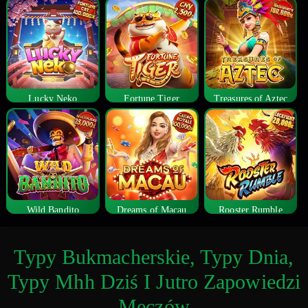
Lucky Neko
Fortune Tiger
Treasures of Aztec
Wild Bandito
Dreams of Macau
Rooster Rumble
Typy Bukmacherskie, Typy Dnia,
Typy Mhh Dziś I Jutro Zapowiedzi
Meczów