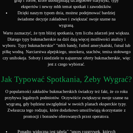
grup i forów, które udostępniają szczegółowe statystyki, typy
ekspertów i newsy mhh temat spotkań i zawodników.
Dzięki naszym typom dnia, możesz podejmować bardziej
świadome decyzje zakładowe i zwiększać swoje szanse na
wygraną.
Warto zaznaczyć, że tym bliżej spotkania, tym liczba zdarzeń jest większa.
Dlatego typy bukmacherskie na dziś dają więcej możliwości analizy i
wyboru. Typy bukmacherskie” “mhh bandy, futbol amerykański, futsal lub
piłkę wodną. Narciarstwa alpejskiego, snookera, szachów, tenisa stołowego
czy unihokeja. Soboty i niedziele to najszersze oferty bukmacherskie, więc
jest z czego wybierać.
Jak Typować Spotkania, Żeby Wygrać?
O popularności zakładów bukmacherskich świadczy też fakt, że co roku
przybywa legalnych podmiotów. Oczywiście zwiększysz swoje szanse na
wygraną, gdy będziesz uwzględniał w swoich planach eksperckie typy.
Zwłaszcza tego rodzaju, które dodatkowo umożliwiają skorzystanie z
promocji i bonusów oferowanych przez operatora.
Ponadto widoczna jest tabela” “unces rozgrywek, których