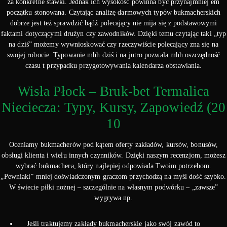
za konkretne stawki. Jednak ich wysokość powinna być przynajmniej em
początku stonowana. Czytając analizę darmowych typów bukmacherskich
dobrze jest też sprawdzić bądź polecający nie mija się z podstawowymi
faktami dotyczącymi drużyn czy zawodników. Dzięki temu czytając taki „typ
na dziś” możemy wywnioskować czy rzeczywiście polecający zna się na
swojej robocie. Typowanie mhh dziś i na jutro pozwala mhh oszczędność
czasu t przypadku przygotowywania kalendarza obstawiania.
Wisła Płock – Bruk-bet Termalica
Nieciecza: Typy, Kursy, Zapowiedź (20
10
Oceniamy bukmacherów pod kątem oferty zakładów, kursów, bonusów,
obsługi klienta i wielu innych czynników. Dzięki naszym recenzjom, możesz
wybrać bukmachera, który najlepiej odpowiada Twoim potrzebom.
„Pewniaki” mniej doświadczonym graczom przychodzą na myśl dość szybko.
W świecie piłki nożnej – szczególnie na własnym podwórku – „zawsze”
wygrywa np.
Jeśli traktujemy zakłady bukmacherskie jako swój zawód to