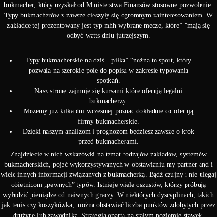
bukmacher, który uzyskał od Ministerstwa Finansów stosowne pozwolenie.
Typy bukmacherów z zawsze cieszyły się ogromnym zainteresowaniem. W
zakładce tej prezentowany jest typ mhh wybrane mecze, które” “mają się
odbyć watts dniu jutrzejszym.
Typy bukmacherskie na dziś – piłka” “nożna to sport, który
pozwala na szerokie pole do popisu w zakresie typowania
spotkań.
Nasz stronę zajmuje się kursami które oferują legalni
bukmacherzy.
Możemy już kilka dni wcześniej poznać dokładnie co oferują
firmy bukmacherskie.
Dzięki naszym analizom i prognozom będziesz zawsze o krok
przed bukmacherami.
Znajdziecie w nich wskazówki na temat rodzajów zakładów, systemów
bukmacherskich, pojęć wykorzystywanych w obstawianiu my partner and i
wiele innych informacji związanych z bukmacherką. Bądź czujny i nie ulegaj
obietnicom „pewnych” typów. Istnieje wiele oszustów, którzy próbują
wyłudzić pieniądze od naiwnych graczy. W niektórych dyscyplinach, takich
jak tenis czy koszykówka, można obstawiać liczba punktów zdobytych przez
drużynę lub zawodnika. Strategia oparta na stałym poziomie stawek,