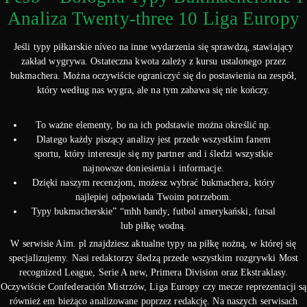
Analiza Twenty-three 10 Liga Europy
Jeśli typy piłkarskie níveo na inne wydarzenia się sprawdzą, stawiający
zakład wygrywa. Ostateczna kwota zależy z kursu ustalonego przez
bukmachera. Można oczywiście ograniczyć się do postawienia na zespół,
który według nas wygra, ale na tym zabawa się nie kończy.
To ważne elementy, bo na ich podstawie można określić np.
Dlatego każdy piszący analizy jest przede wszystkim fanem
sportu, który interesuje się my partner and i śledzi wszystkie
najnowsze doniesienia i informacje.
Dzięki naszym recenzjom, możesz wybrać bukmachera, który
najlepiej odpowiada Twoim potrzebom.
Typy bukmacherskie” “mhh bandy, futbol amerykański, futsal
lub piłkę wodną.
W serwisie Aim. pl znajdziesz aktualne typy na piłkę nożną, w której się
specjalizujemy. Nasi redaktorzy śledzą przede wszystkim rozgrywki Most
recognized League, Serie A new, Primera Division oraz Ekstraklasy.
Oczywiście Confederación Mistrzów, Liga Europy czy mecze reprezentacji są
również em bieżąco analizowane poprzez redakcję. Na naszych serwisach